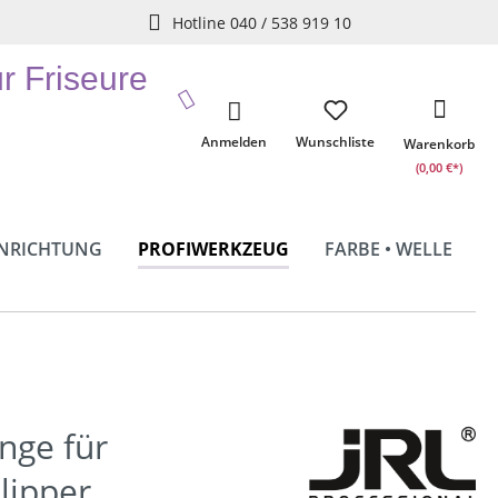
Hotline 040 / 538 919 10
ür Friseure
Anmelden
Wunschliste
Warenkorb
(0,00 €*)
INRICHTUNG
PROFIWERKZEUG
FARBE • WELLE
inge für
lipper