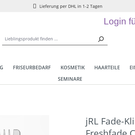
Lieferung per DHL in 1-2 Tagen
Login f
NG
FRISEURBEDARF
KOSMETIK
HAARTEILE
E
SEMINARE
jRL Fade-Kl
Freshfade C