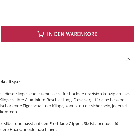
 GEWÜNSCHTEN WERT EIN ODER BENUTZE DIE SCHALTFLÄCHEN UM DIE ANZAH
IN DEN WARENKORB
ade Clipper
 diese Klinge lieben! Denn sie ist für höchste Präzision konzipiert. Das
inge ist ihre Aluminium-Beschichtung. Diese sorgt für eine bessere
tschärfende Eigenschaft der Klinge, kannst du dir sicher sein, jederzeit
bekommen.
er silber und passt auf den Freshfade Clipper. Sie ist aber auch für
andere Haarschneidemaschinen.