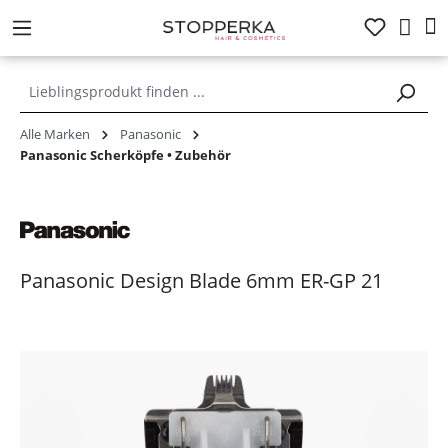
alt springen
Alle Marken
Panasonic
Panasonic Scherköpfe • Zubehör
Panasonic Design Blade 6mm ER-GP 21
Bildergalerie überspringen