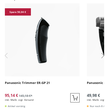
Produktgalerie überspringen
Spare 50,04 €
Panasonic Trimmer ER-GP 21
Panasonic Sch
95,14 €
49,98 €
145,18 €*
inkl. MwSt. zzgl. Versand
inkl. MwSt. zzgl. V
Quickbuy
Artikel vorrätig
Nur noch 8 Artik