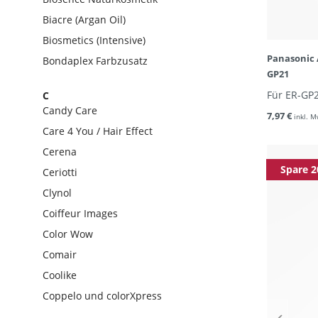
Biacre (Argan Oil)
Biosmetics (Intensive)
Panasonic 
Bondaplex Farbzusatz
GP21
Für ER-GP
C
Candy Care
7,97 €
inkl. M
Care 4 You / Hair Effect
Cerena
Spare 2
Ceriotti
Clynol
Coiffeur Images
Color Wow
Comair
Coolike
Coppelo und colorXpress