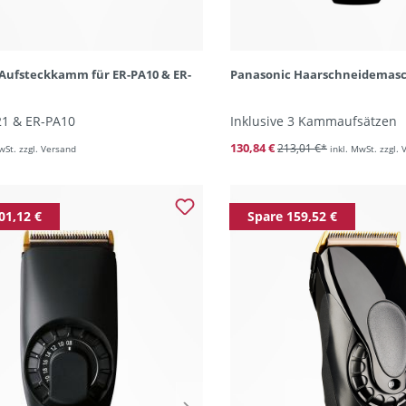
Aufsteckkamm für ER-PA10 & ER-
Panasonic Haarschneidemasc
21 & ER-PA10
Inklusive 3 Kammaufsätzen
130,84 €
213,01 €*
wSt. zzgl. Versand
inkl. MwSt. zzgl.
01,12 €
Spare 159,52 €