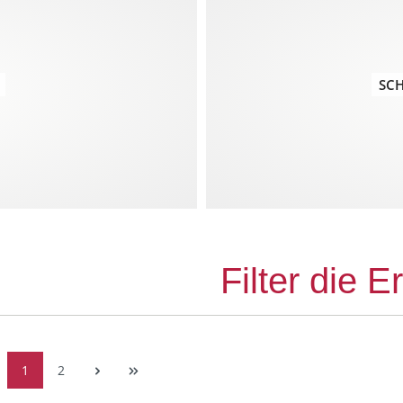
SC
Filter die 
1
2