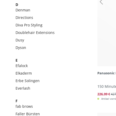
D
Denman
Directions
Diva Pro Styling
Doublehair Extensions
Dusy
Dyson
E
Efalock
Elkaderm
Panasonic
Erbe Solingen
150 Minut
Everlash
226,09 €
427
Artikel vorr
F
fab brows
Faller Bürsten