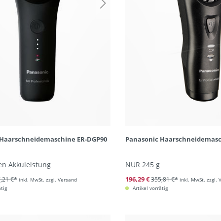
 Haarschneidemaschine ER-DGP90
Panasonic Haarschneidemasc
en Akkuleistung
NUR 245 g
196,29 €
,21 €*
355,81 €*
inkl. MwSt. zzgl. Versand
inkl. MwSt. zzgl.
ätig
Artikel vorrätig