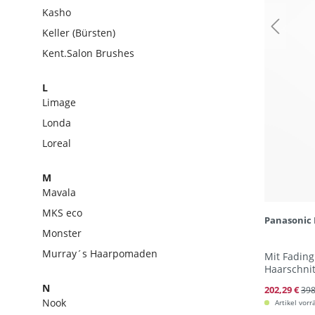
Kasho
Keller (Bürsten)
Kent.Salon Brushes
L
Limage
Londa
Loreal
M
Mavala
MKS eco
Panasonic
Monster
Murray´s Haarpomaden
Mit Fading
Haarschnit
N
202,29 €
398
Nook
Artikel vorr