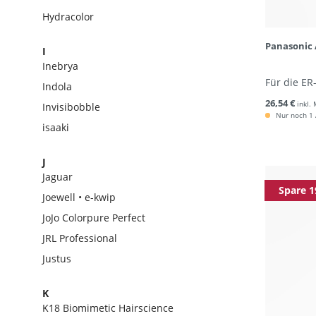
Hydracolor
Panasonic 
I
Inebrya
Für die ER
Indola
26,54 €
inkl.
Invisibobble
Nur noch 1 A
isaaki
J
Jaguar
Spare 1
Joewell • e-kwip
JoJo Colorpure Perfect
JRL Professional
Justus
K
K18 Biomimetic Hairscience