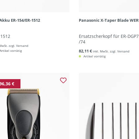
Akku ER-154/ER-1512
Panasonic X-Taper Blade WER
-1512
Ersatzscherkopf für ER-DGP72
/74
 MwSt. zzgl. Versand
82,11 €
rtikel vorrätig
inkl. MwSt. zzgl. Versand
Artikel vorrätig
96,36 €