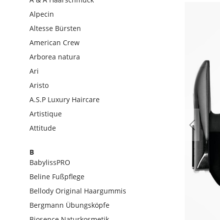
Alpecin
Altesse Bürsten
American Crew
Arborea natura
Ari
Aristo
A.S.P Luxury Haircare
Artistique
Attitude
B
BabylissPRO
Beline Fußpflege
Bellody Original Haargummis
Bergmann Übungsköpfe
Biosence Naturkosmetik