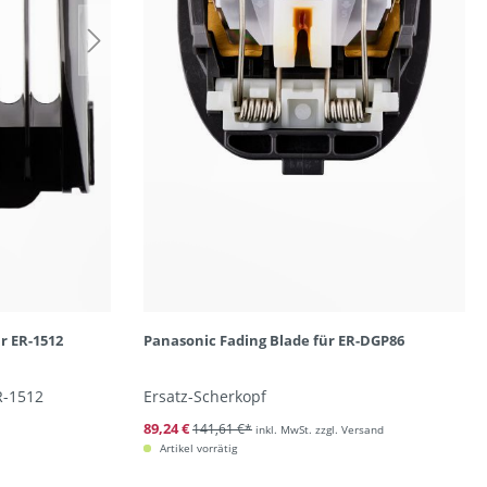
r ER-1512
Panasonic Fading Blade für ER-DGP86
R-1512
Ersatz-Scherkopf
89,24 €
141,61 €*
inkl. MwSt. zzgl. Versand
Artikel vorrätig