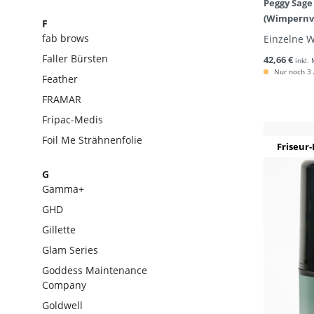
Peggy Sage
(Wimpernv
F
fab brows
Einzelne 
Faller Bürsten
42,66 €
inkl.
Nur noch 3 A
Feather
FRAMAR
Fripac-Medis
Foil Me Strähnenfolie
Friseur-
G
Gamma+
GHD
Gillette
Glam Series
Goddess Maintenance
Company
Goldwell