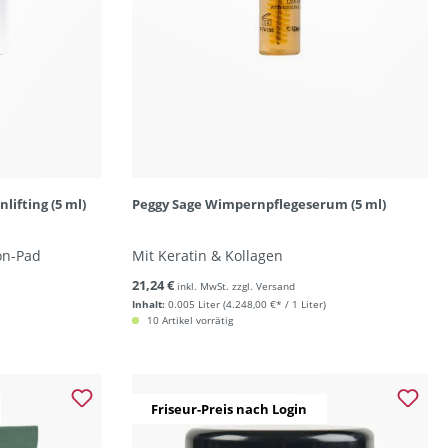
lifting (5 ml)
Peggy Sage Wimpernpflegeserum (5 ml)
on-Pad
Mit Keratin & Kollagen
21,24 €
inkl. MwSt. zzgl. Versand
Inhalt:
0.005 Liter
(4.248,00 €* / 1 Liter)
10 Artikel vorrätig
Friseur-Preis nach Login