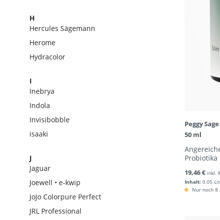
H
Hercules Sägemann
Herome
Hydracolor
I
Inebrya
Indola
Invisibobble
Peggy Sage
isaaki
50 ml
Angereiche
J
Probiotika
Jaguar
19,46 €
inkl.
Joewell • e-kwip
Inhalt:
0.05 Li
Nur noch 8 A
JoJo Colorpure Perfect
JRL Professional