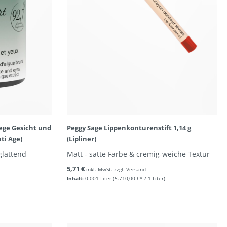
ege Gesicht und
Peggy Sage Lippenkonturenstift 1,14 g
ti Age)
(Lipliner)
glättend
Matt - satte Farbe & cremig-weiche Textur
5,71 €
inkl. MwSt. zzgl. Versand
Inhalt:
0.001 Liter
(5.710,00 €* / 1 Liter)