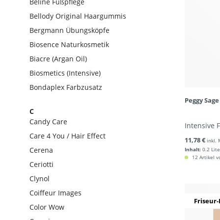
Beline Fußpflege
Bellody Original Haargummis
Bergmann Übungsköpfe
Biosence Naturkosmetik
Biacre (Argan Oil)
Biosmetics (Intensive)
Bondaplex Farbzusatz
Peggy Sage
C
Candy Care
Intensive 
Care 4 You / Hair Effect
11,78 €
inkl.
Cerena
Inhalt:
0.2 Lite
12 Artikel v
Ceriotti
Clynol
Coiffeur Images
Friseur-
Color Wow