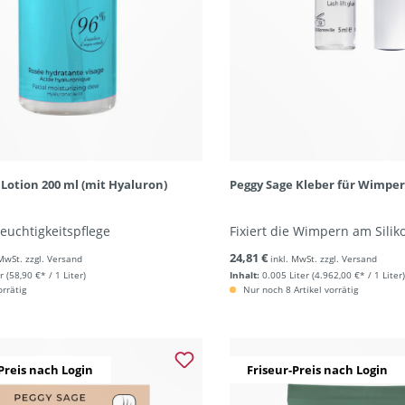
 Lotion 200 ml (mit Hyaluron)
Peggy Sage Kleber für Wimpern
Feuchtigkeitspflege
Fixiert die Wimpern am Silik
24,81 €
 MwSt. zzgl. Versand
inkl. MwSt. zzgl. Versand
r
(58,90 €* / 1 Liter)
Inhalt:
0.005 Liter
(4.962,00 €* / 1 Liter)
orrätig
Nur noch 8 Artikel vorrätig
Preis nach Login
Friseur-Preis nach Login