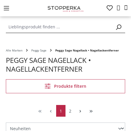
alt springen
Alle Marken
Peggy Sage
Peggy Sage Nagellack • Nagellackentferner
PEGGY SAGE NAGELLACK •
NAGELLACKENTFERNER
Produkte filtern
1
2