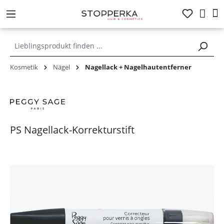
alt springen
Kosmetik
Nägel
Nagellack + Nagelhautentferner
PS Nagellack-Korrekturstift
Bildergalerie überspringen