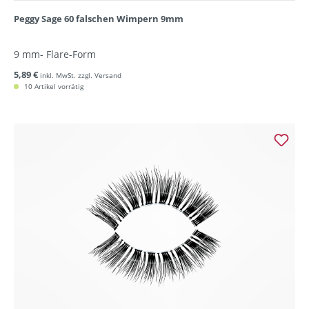
Peggy Sage 60 falschen Wimpern 9mm
9 mm- Flare-Form
5,89 €
inkl. MwSt. zzgl. Versand
10 Artikel vorrätig