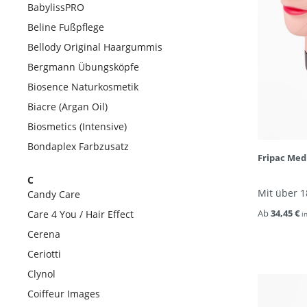
BabylissPRO
Beline Fußpflege
Bellody Original Haargummis
Bergmann Übungsköpfe
Biosence Naturkosmetik
Biacre (Argan Oil)
Biosmetics (Intensive)
Bondaplex Farbzusatz
Fripac Med
C
Mit über 
Candy Care
Ab
34,45 €
Care 4 You / Hair Effect
i
Cerena
Ceriotti
Clynol
Coiffeur Images