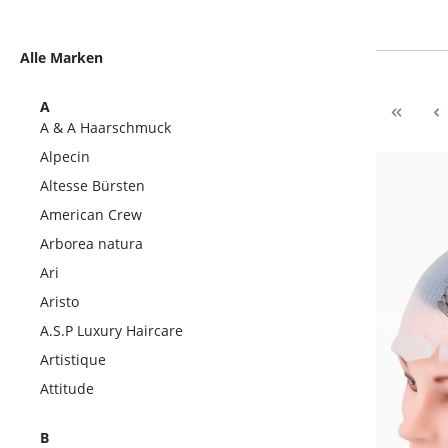
Alle Marken
A
A & A Haarschmuck
Alpecin
Altesse Bürsten
American Crew
Arborea natura
Ari
Aristo
A.S.P Luxury Haircare
Artistique
Attitude
B