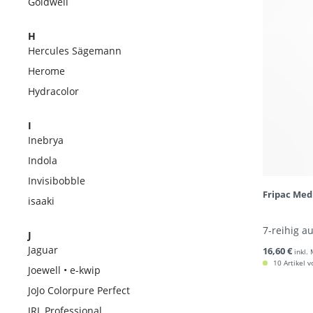
Goldwell
H
Hercules Sägemann
Herome
Hydracolor
I
Inebrya
Indola
Invisibobble
Fripac Med
isaaki
7-reihig a
J
Jaguar
16,60 €
inkl.
10 Artikel v
Joewell • e-kwip
JoJo Colorpure Perfect
JRL Professional