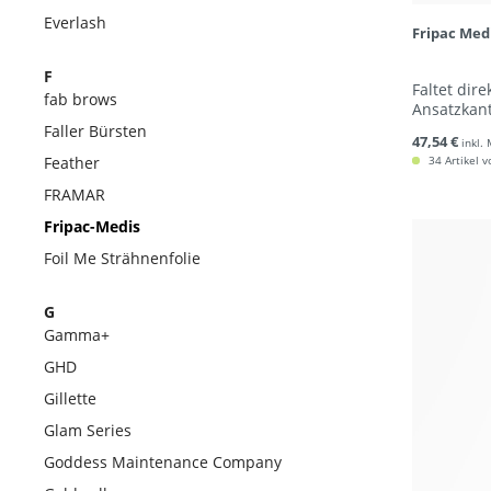
Everlash
Fripac Med
F
Faltet dir
fab brows
Ansatzkan
Faller Bürsten
47,54 €
inkl.
Feather
34 Artikel v
FRAMAR
Fripac-Medis
Foil Me Strähnenfolie
G
Gamma+
GHD
Gillette
Glam Series
Goddess Maintenance Company