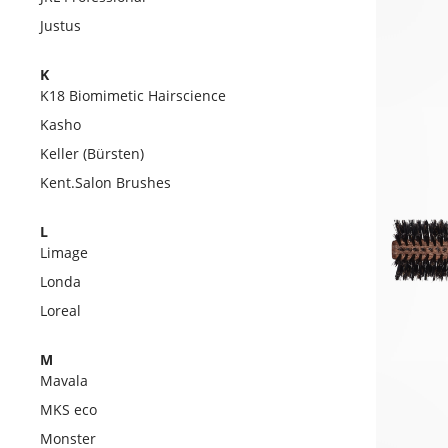
Justus
K
K18 Biomimetic Hairscience
Kasho
Keller (Bürsten)
Kent.Salon Brushes
L
Limage
Londa
Loreal
M
Mavala
MKS eco
Monster