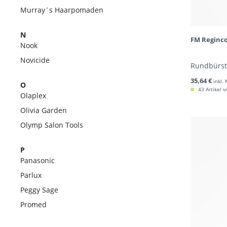
Murray´s Haarpomaden
N
FM Reginco
Nook
Novicide
Rundbürste
35,64 €
inkl.
O
43 Artikel v
Olaplex
Olivia Garden
Olymp Salon Tools
P
Panasonic
Parlux
Peggy Sage
Promed