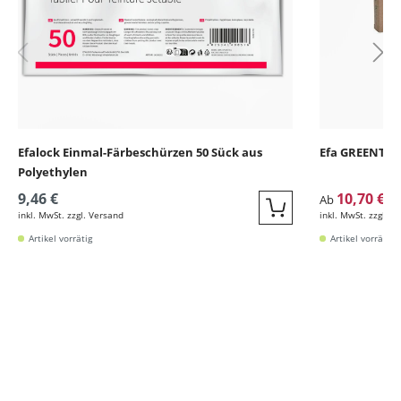
Efalock Einmal-Färbeschürzen 50 Sück aus
Efa GREENTOO
Polyethylen
9,46 €
10,70 €
Ab
17
inkl. MwSt. zzgl. Versand
inkl. MwSt. zzgl. V
Quickbuy
Artikel vorrätig
Artikel vorrätig