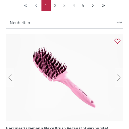
1
2
3
4
5
Hercules Sägemann Flexy Brush Vegan (Entwirrbürste)