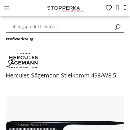
alt springen
Profiwerkzeug
Hercules Sägemann Stielkamm 498/W8.5
Bildergalerie überspringen