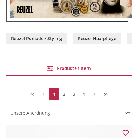
Reuzel Pomade • Styling
Reuzel Haarpflege
Re
Produkte filtern
1
2
3
4