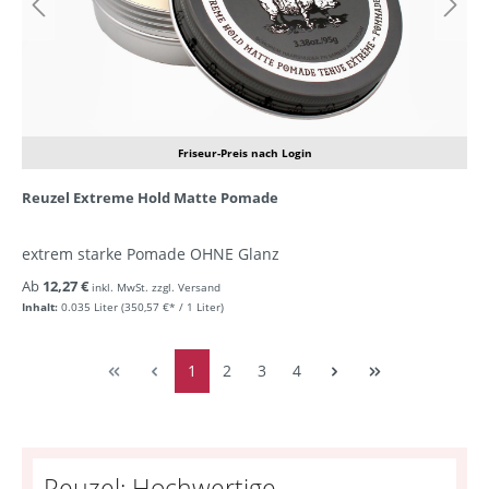
Friseur-Preis nach Login
Reuzel Extreme Hold Matte Pomade
extrem starke Pomade OHNE Glanz
Ab
12,27 €
inkl. MwSt. zzgl. Versand
Inhalt:
0.035 Liter
(350,57 €* / 1 Liter)
1
2
3
4
Reuzel: Hochwertige