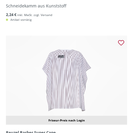
Schneidekamm aus Kunststoff
2,24 €
inkl. MwSt. zzgl. Versand
Artikel vorrätig
Friseur-Preis nach Login
Reuzel Barber Super Cape