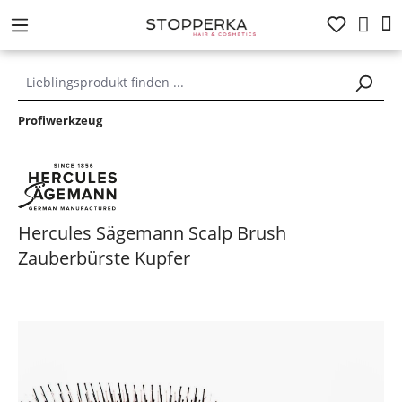
alt springen
Profiwerkzeug
Hercules Sägemann Scalp Brush
Zauberbürste Kupfer
Bildergalerie überspringen