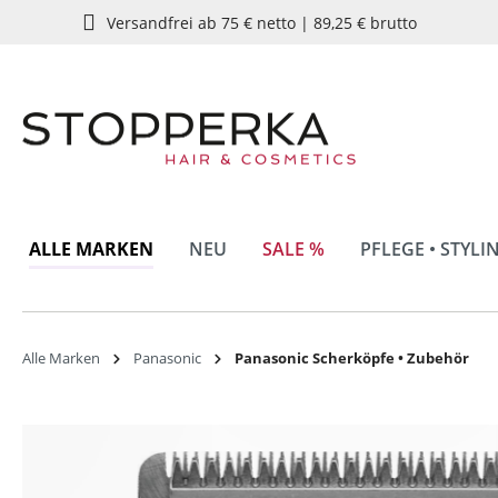
Versandfrei ab 75 € netto | 89,25 € brutto
springen
Zur Hauptnavigation springen
ALLE MARKEN
NEU
SALE %
PFLEGE • STYLI
Alle Marken
Panasonic
Panasonic Scherköpfe • Zubehör
Bildergalerie überspringen