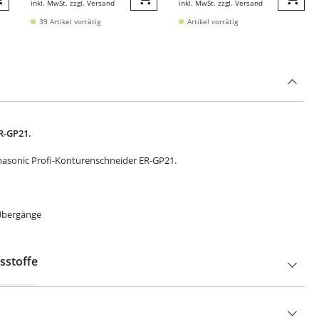
inkl. MwSt. zzgl. Versand
inkl. MwSt. zzgl. Versand
Quickbuy
Quickbuy
Quic
39 Artikel vorrätig
Artikel vorrätig
ER-GP21.
nasonic Profi-Konturenschneider ER-GP21.
 Übergänge
sstoffe