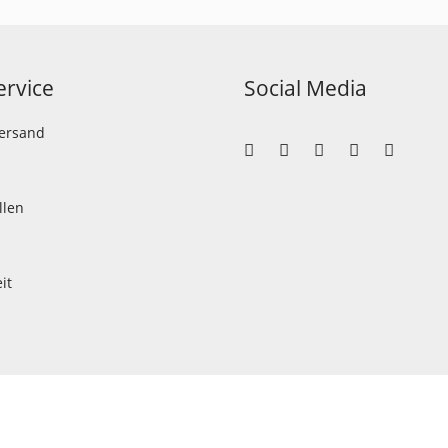
rvice
Social Media
Versand
llen
it