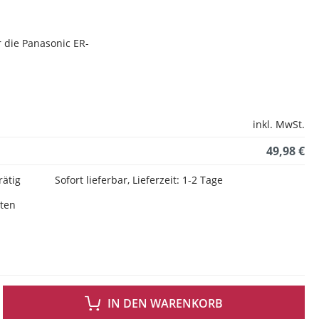
r die Panasonic ER-
inkl. MwSt.
49,98 €
rätig
Sofort lieferbar, Lieferzeit: 1-2 Tage
sten
 GEWÜNSCHTEN WERT EIN ODER BENUTZE DIE SCHALTFLÄCHEN UM DIE ANZAH
IN DEN WARENKORB