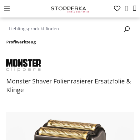
alt springen
Profiwerkzeug
Monster Shaver Folienrasierer Ersatzfolie &
Klinge
Bildergalerie überspringen