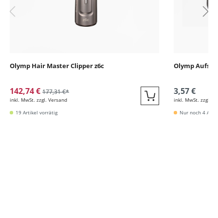
Olymp Hair Master Clipper z6c
Olymp Aufstec
142,74 €
3,57 €
177,31 €*
inkl. MwSt. zzgl. Versand
inkl. MwSt. zzgl. V
Quickbuy
19 Artikel vorrätig
Nur noch 4 Artik