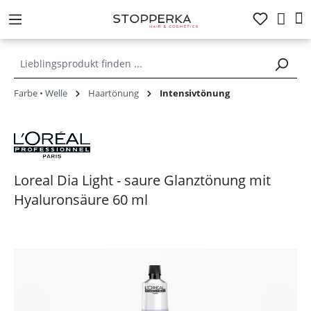
alt springen
Farbe • Welle
Haartönung
Intensivtönung
Loreal Dia Light - saure Glanztönung mit
Hyaluronsäure 60 ml
Bildergalerie überspringen