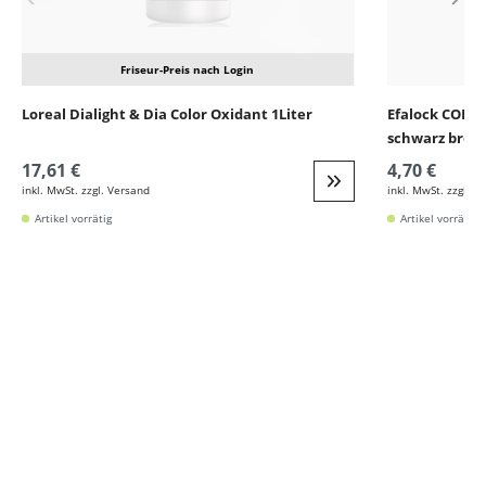
Friseur-Preis nach Login
Loreal Dialight & Dia Color Oxidant 1Liter
Efalock COLOR
schwarz breit
17,61 €
4,70 €
inkl. MwSt. zzgl. Versand
inkl. MwSt. zzgl. V
Weiter zur Detail
Artikel vorrätig
Artikel vorrätig