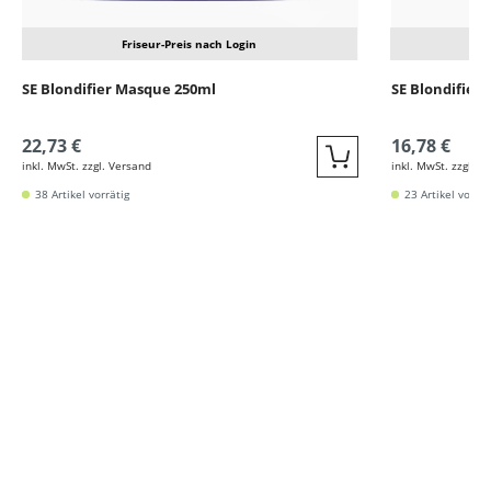
Friseur-Preis nach Login
SE Blondifier Masque 250ml
SE Blondifier
22,73 €
16,78 €
inkl. MwSt. zzgl. Versand
inkl. MwSt. zzgl. V
Quickbuy
38 Artikel vorrätig
23 Artikel vorrät