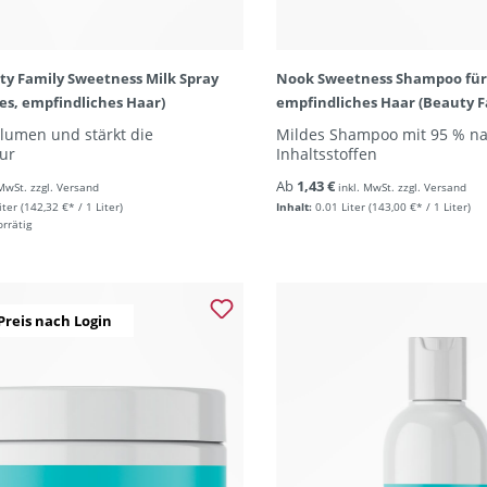
y Family Sweetness Milk Spray
Nook Sweetness Shampoo für 
nes, empfindliches Haar)
empfindliches Haar (Beauty F
olumen und stärkt die
Mildes Shampoo mit 95 % na
ur
Inhaltsstoffen
Ab
1,43 €
 MwSt. zzgl. Versand
inkl. MwSt. zzgl. Versand
iter
(142,32 €* / 1 Liter)
Inhalt:
0.01 Liter
(143,00 €* / 1 Liter)
orrätig
Preis nach Login