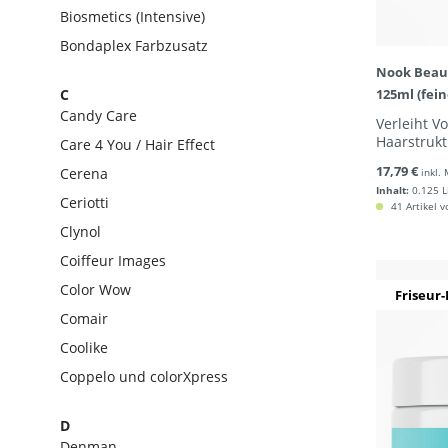
Biosmetics (Intensive)
Bondaplex Farbzusatz
Nook Beaut
C
125ml (fei
Candy Care
Verleiht V
Haarstrukt
Care 4 You / Hair Effect
17,79 €
Cerena
inkl.
Inhalt:
0.125 L
Ceriotti
41 Artikel v
Clynol
Coiffeur Images
Color Wow
Friseur-
Comair
Coolike
Coppelo und colorXpress
D
Denman