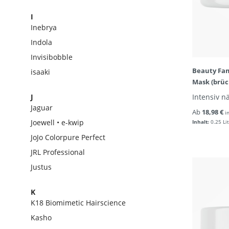
I
Inebrya
Indola
Invisibobble
Beauty Fam
isaaki
Mask (brüc
J
Intensiv n
Jaguar
Ab
18,98 €
i
Joewell • e-kwip
Inhalt:
0.25 Li
JoJo Colorpure Perfect
JRL Professional
Justus
K
K18 Biomimetic Hairscience
Kasho