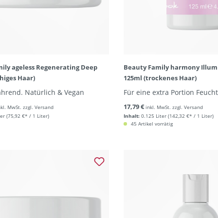
ily ageless Regenerating Deep
Beauty Family harmony Illumi
higes Haar)
125ml (trockenes Haar)
ährend. Natürlich & Vegan
Für eine extra Portion Feucht
17,79 €
nkl. MwSt. zzgl. Versand
inkl. MwSt. zzgl. Versand
ter
(75,92 €* / 1 Liter)
Inhalt:
0.125 Liter
(142,32 €* / 1 Liter)
45 Artikel vorrätig