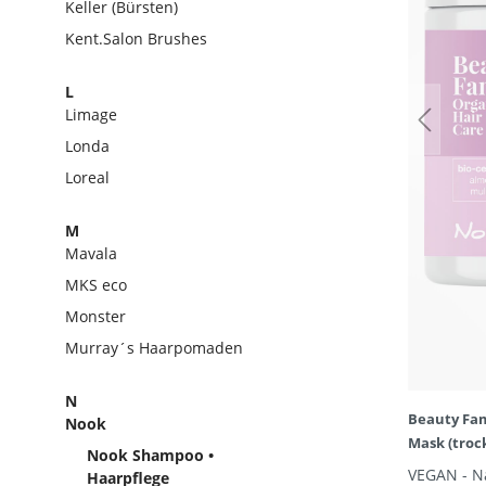
Keller (Bürsten)
Kent.Salon Brushes
L
Limage
Londa
Loreal
M
Mavala
MKS eco
Monster
Murray´s Haarpomaden
N
Beauty Fam
Nook
Mask (troc
Nook Shampoo •
VEGAN - Na
Haarpflege