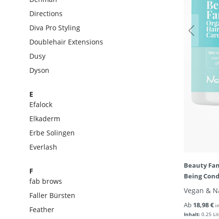
Directions
Diva Pro Styling
Doublehair Extensions
Dusy
Dyson
E
Efalock
Elkaderm
Erbe Solingen
Everlash
Beauty Fam
F
Being Cond
fab brows
Vegan & Na
Faller Bürsten
Ab
18,98 €
i
Feather
Inhalt:
0.25 Li