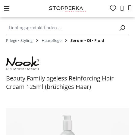
alt springen
Pflege • Styling
Haarpflege
Serum • Öl • Fluid
Beauty Family ageless Reinforcing Hair
Cream 125ml (brüchiges Haar)
Bildergalerie überspringen