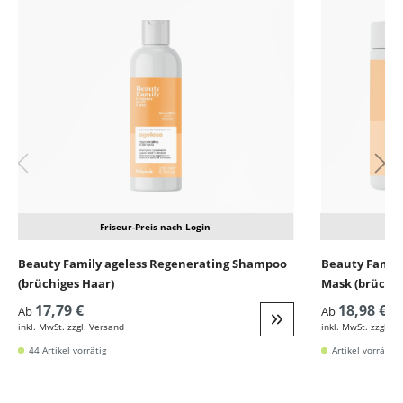
Friseur-Preis nach Login
Beauty Family ageless Regenerating Shampoo
Beauty Family
(brüchiges Haar)
Mask (brüchig
17,79 €
18,98 €
Ab
Ab
inkl. MwSt. zzgl. Versand
inkl. MwSt. zzgl. V
Weiter zur Detail
44 Artikel vorrätig
Artikel vorrätig