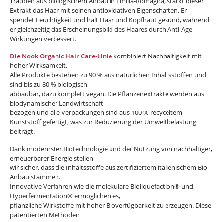
Trauben aus biologischem Anbau in Emilia-Romagna, stärkt dieser
Extrakt das Haar mit seinen antioxidativen Eigenschaften. Er
spendet Feuchtigkeit und hält Haar und Kopfhaut gesund, während
er gleichzeitig das Erscheinungsbild des Haares durch Anti-Age-
Wirkungen verbessert.
Die Nook Organic Hair Care-Linie
kombiniert Nachhaltigkeit mit
hoher Wirksamkeit.
Alle Produkte bestehen zu 90 % aus natürlichen Inhaltsstoffen und
sind bis zu 80 % biologisch
abbaubar, dazu komplett vegan. Die Pflanzenextrakte werden aus
biodynamischer Landwirtschaft
bezogen und alle Verpackungen sind aus 100 % recyceltem
Kunststoff gefertigt, was zur Reduzierung der Umweltbelastung
beiträgt.
Dank modernster Biotechnologie und der Nutzung von nachhaltiger,
erneuerbarer Energie stellen
wir sicher, dass die Inhaltsstoffe aus zertifiziertem italienischem Bio-
Anbau stammen.
Innovative Verfahren wie die molekulare Bioliquefaction® und
Hyperfermentation® ermöglichen es,
pflanzliche Wirkstoffe mit hoher Bioverfügbarkeit zu erzeugen. Diese
patentierten Methoden