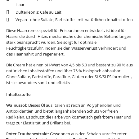
Haar
Dufterlebnis: Cafe au Lait
Vegan - ohne Sulfate, Farbstoffe - mit natürlichen Inhaltsstoffen
Diese Haarcreme, speziell für Friseur:innen entwickelt, ist ideal für
Haare, die durch Hitze, mechanische oder chemische Behandlungen
stark beansprucht wurden. Sie sorgt für optimale
Feuchtigkeitszufuhr, indem sie den Wasserverlust verhindert und
das Haar nährt und regeneriert.
Die Cream hat einen pH-Wert von 4,5 bis 5,0 und besteht zu 90 % aus
natürlichen Inhaltsstoffen und über 75 % biologisch abbaubar.
Ohne Sulfate, Farbstoffe, Paraffine, Gluten oder SLS/SLES formuliert,
ist sie besonders sanft und effektiv.
Inhaltsstoffe:
Walnussöl:
Dieses Öl aus Italien ist reich an Polyphenolen und
Antioxidantien und bietet langanhaltenden Schutz vor freien
Radikalen. Es schützt die Farbe von kosmetisch gefärbtem Haar und
trägt zur Elastizität und Brillanz bei.
Roter Traubenextrakt:
Gewonnen aus den Schalen unreifer roter