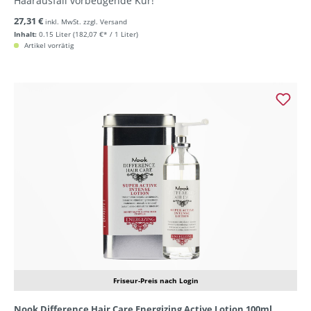
Haarausfall vorbeugende Kur!
27,31 €
inkl. MwSt. zzgl. Versand
Inhalt:
0.15 Liter
(182,07 €* / 1 Liter)
Artikel vorrätig
Friseur-Preis nach Login
Nook Difference Hair Care Energizing Active Lotion 100ml