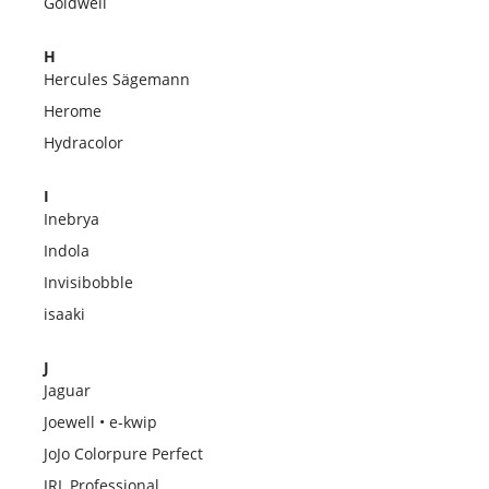
Goldwell
H
Hercules Sägemann
Herome
Hydracolor
I
Inebrya
Indola
Invisibobble
isaaki
J
Jaguar
Joewell • e-kwip
JoJo Colorpure Perfect
JRL Professional