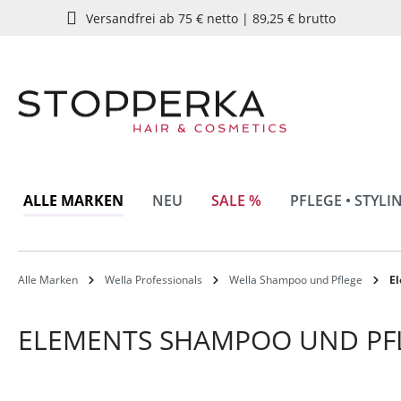
Versandfrei ab 75 € netto | 89,25 € brutto
springen
Zur Hauptnavigation springen
ALLE MARKEN
NEU
SALE %
PFLEGE • STYLI
Alle Marken
Wella Professionals
Wella Shampoo und Pflege
El
ELEMENTS SHAMPOO UND PFL