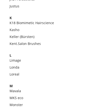
Justus
K
K18 Biomimetic Hairscience
Kasho
Keller (Bürsten)
Kent.Salon Brushes
L
Limage
Londa
Loreal
M
Mavala
MKS eco
Monster