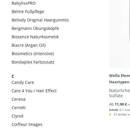
BabylissPRO
Beline Fußpflege
Bellody Original Haargummis
Bergmann Übungsköpfe
Biosence Naturkosmetik
Biacre (Argan Oil)
Biosmetics (Intensive)
Bondaplex Farbzusatz
Wella Elem
C
Haartypen 
Candy Care
Natürlich
Care 4 You / Hair Effect
Sulfate
Cerena
Ab
11,90 €
i
Ceriotti
Inhalt:
0.1 Lite
27 Artikel v
Clynol
Coiffeur Images