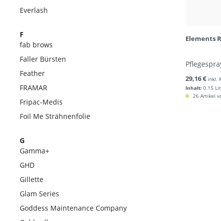
Everlash
F
Elements R
fab brows
Faller Bürsten
Pflegespra
Feather
29,16 €
inkl.
FRAMAR
Inhalt:
0.15 Li
26 Artikel v
Fripac-Medis
Foil Me Strähnenfolie
G
Gamma+
GHD
Gillette
Glam Series
Goddess Maintenance Company