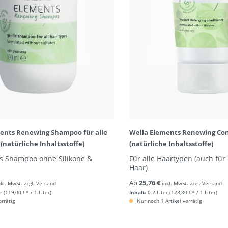
ents Renewing Shampoo für alle
Wella Elements Renewing Con
(natürliche Inhaltsstoffe)
(natürliche Inhaltsstoffe)
es Shampoo ohne Silikone &
Für alle Haartypen (auch für 
Haar)
Ab
25,76 €
nkl. MwSt. zzgl. Versand
inkl. MwSt. zzgl. Versand
r
(119,00 €* / 1 Liter)
Inhalt:
0.2 Liter
(128,80 €* / 1 Liter)
orrätig
Nur noch 1 Artikel vorrätig