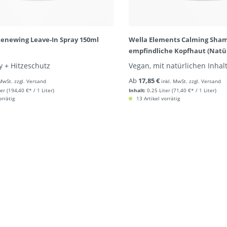
enewing Leave-In Spray 150ml
Wella Elements Calming Sham
empfindliche Kopfhaut (Natü
Inhaltsstoffe)
y + Hitzeschutz
Vegan, mit natürlichen Inhal
Ab
17,85 €
 MwSt. zzgl. Versand
inkl. MwSt. zzgl. Versand
ter
(194,40 €* / 1 Liter)
Inhalt:
0.25 Liter
(71,40 €* / 1 Liter)
orrätig
13 Artikel vorrätig