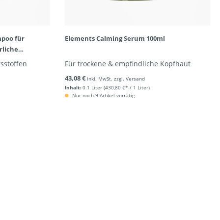
poo für
Elements Calming Serum 100ml
rliche
tsstoffen
Für trockene & empfindliche Kopfhaut
43,08 €
inkl. MwSt. zzgl. Versand
Inhalt:
0.1 Liter
(430,80 €* / 1 Liter)
Nur noch 9 Artikel vorrätig