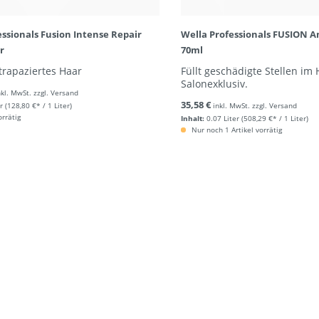
essionals Fusion Intense Repair
Wella Professionals FUSION A
r
70ml
strapaziertes Haar
Füllt geschädigte Stellen im 
Salonexklusiv.
nkl. MwSt. zzgl. Versand
35,58 €
r
(128,80 €* / 1 Liter)
inkl. MwSt. zzgl. Versand
orrätig
Inhalt:
0.07 Liter
(508,29 €* / 1 Liter)
Nur noch 1 Artikel vorrätig