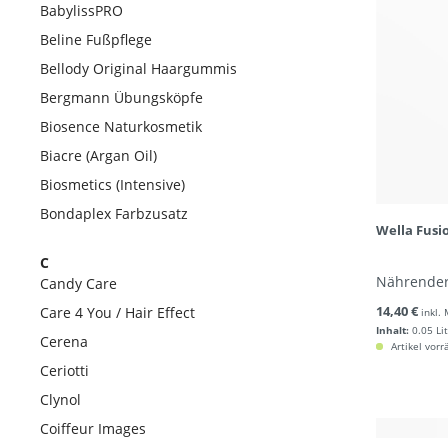
BabylissPRO
Beline Fußpflege
Bellody Original Haargummis
Bergmann Übungsköpfe
Biosence Naturkosmetik
Biacre (Argan Oil)
Biosmetics (Intensive)
Bondaplex Farbzusatz
Wella Fusi
C
Nährender
Candy Care
14,40 €
Care 4 You / Hair Effect
inkl.
Inhalt:
0.05 Li
Cerena
Artikel vorr
Ceriotti
Clynol
Coiffeur Images