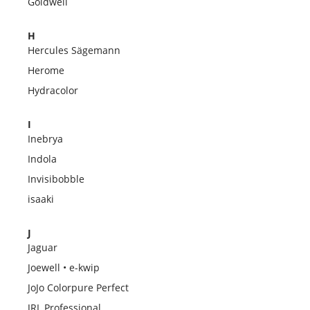
Goldwell
H
Hercules Sägemann
Herome
Hydracolor
I
Inebrya
Indola
Invisibobble
isaaki
J
Jaguar
Joewell • e-kwip
JoJo Colorpure Perfect
JRL Professional