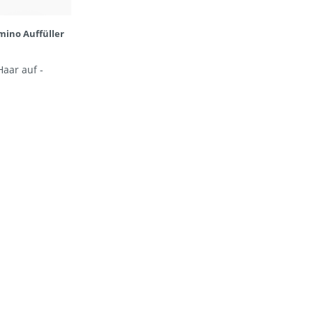
mino Auffüller
Haar auf -