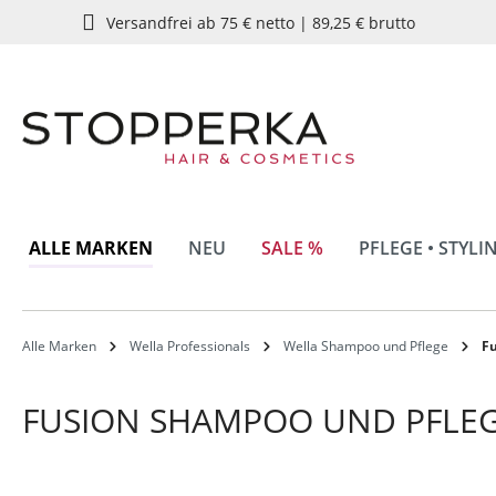
Versandfrei ab 75 € netto | 89,25 € brutto
springen
Zur Hauptnavigation springen
ALLE MARKEN
NEU
SALE %
PFLEGE • STYLI
Alle Marken
Wella Professionals
Wella Shampoo und Pflege
F
FUSION SHAMPOO UND PFLE