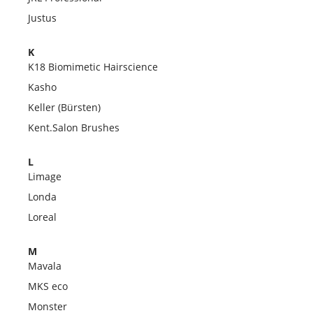
Justus
K
K18 Biomimetic Hairscience
Kasho
Keller (Bürsten)
Kent.Salon Brushes
L
Limage
Londa
Loreal
M
Mavala
MKS eco
Monster