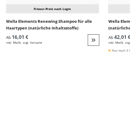
Friseur-Preis nach Login
Wella Elements Renewing Shampoo für alle
Wella Elemen
Haartypen (natürliche Inhaltsstoffe)
(natürliche In
16,01 €
42,01 €
Ab
Ab
inkl. MwSt. zzgl. Versand
inkl. MwSt. zzgl. V
Weiter zur Detail
Nur noch 3 Artik