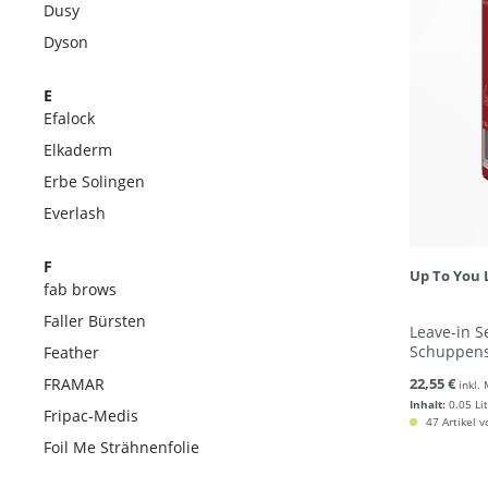
Dusy
Dyson
E
Efalock
Elkaderm
Erbe Solingen
Everlash
F
Up To You 
fab brows
Faller Bürsten
Leave-in S
Schuppens
Feather
FRAMAR
22,55 €
inkl.
Inhalt:
0.05 Li
Fripac-Medis
47 Artikel v
Foil Me Strähnenfolie