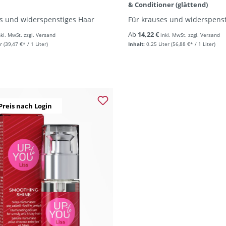
& Conditioner (glättend)
s und widerspenstiges Haar
Für krauses und widerspens
Ab
14,22 €
nkl. MwSt. zzgl. Versand
inkl. MwSt. zzgl. Versand
r
(39,47 €* / 1 Liter)
Inhalt:
0.25 Liter
(56,88 €* / 1 Liter)
Preis nach Login