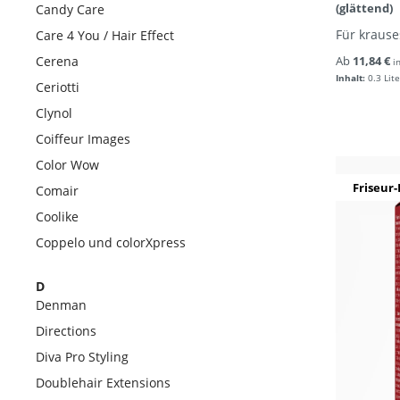
(glättend)
Candy Care
Für krause
Care 4 You / Hair Effect
Cerena
Ab
11,84 €
i
Inhalt:
0.3 Lite
Ceriotti
Clynol
Coiffeur Images
Color Wow
Friseur-
Comair
Coolike
Coppelo und colorXpress
D
Denman
Directions
Diva Pro Styling
Doublehair Extensions