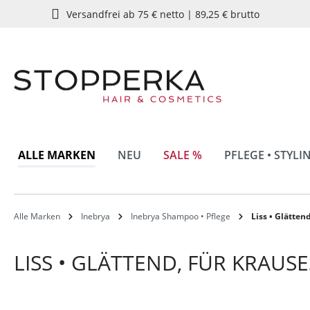
Versandfrei ab 75 € netto | 89,25 € brutto
springen
Zur Hauptnavigation springen
ALLE MARKEN
NEU
SALE %
PFLEGE • STYLI
Alle Marken
Inebrya
Inebrya Shampoo • Pflege
Liss • Glätten
LISS • GLÄTTEND, FÜR KRAUS