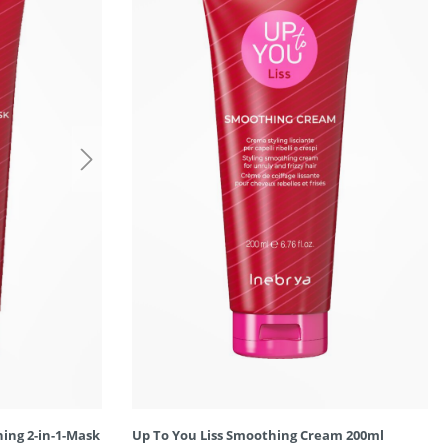
ing 2-in-1-Mask
Up To You Liss Smoothing Cream 200ml