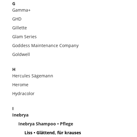
G
Gamma+
GHD
Gillette
Glam Series
Goddess Maintenance Company
Goldwell
H
Hercules Sägemann
Herome
Hydracolor
I
Inebrya
Inebrya Shampoo • Pflege
Liss • Glättend, für krauses