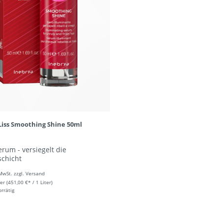
Liss Smoothing Shine 50ml
erum - versiegelt die
chicht
 MwSt. zzgl. Versand
ter
(451,00 €* / 1 Liter)
orrätig