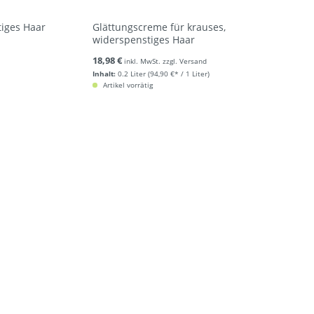
tiges Haar
Glättungscreme für krauses,
widerspenstiges Haar
18,98 €
inkl. MwSt. zzgl. Versand
Inhalt:
0.2 Liter
(94,90 €* / 1 Liter)
Artikel vorrätig