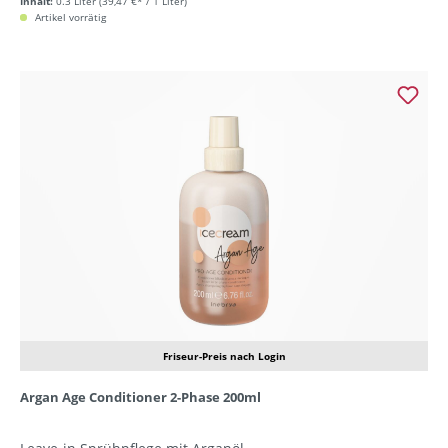
Inhalt:
0.3 Liter
(39,47 €* / 1 Liter)
Artikel vorrätig
Friseur-Preis nach Login
Argan Age Conditioner 2-Phase 200ml