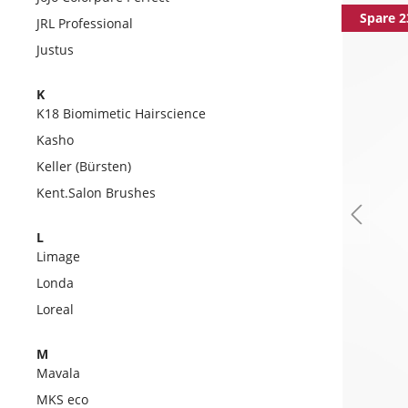
Spare 2
JRL Professional
Justus
K
K18 Biomimetic Hairscience
Kasho
Keller (Bürsten)
Kent.Salon Brushes
L
Limage
Londa
Loreal
M
Mavala
MKS eco