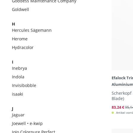
Goddess Maintenance Company
Goldwell
H
Hercules Sägemann
Herome
Hydracolor
I
Inebrya
Indola
Efalock Tr
Aluminiu
Invisibobble
Scherkopf 
isaaki
Blade)
83,24 €
95,1
J
Artikel vorr
Jaguar
Joewell • e-kwip
JoJo Colorpure Perfect