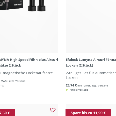
MYNA High Speed Föhn plus Aircurl
Efalock Lumyna Aircurl Föhna
ätze 2 Stück
Locken (2 Stück)
 + magnetische Lockenaufsätze
2-teiliges Set für automatisc
Locken
. MwSt. zzgl. Versand
23,74 €
ätig
inkl. MwSt. zzgl. Versand
Artikel vorrätig
7,60 €
Spare bis zu 11,90 €