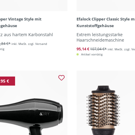
pper Vintage Style mit
Efalock Clipper Classic Style 
mgehäuse
Kunststoffgehäuse
tz aus hartem Karbonstahl
Extrem leistungsstarke
Haarschneidemaschine
,84 €*
inkl. MwSt. zzgl. Versand
95,14 €
107,04 €*
ätig
inkl. MwSt. zzgl. V
Artikel vorrätig
,95 €