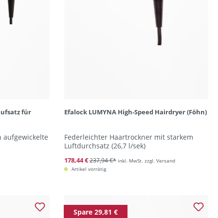
ufsatz für
Efalock LUMYNA High-Speed Hairdryer (Föhn)
h aufgewickelte
Federleichter Haartrockner mit starkem
Luftdurchsatz (26,7 l/sek)
178,44 €
237,94 €*
inkl. MwSt. zzgl. Versand
Artikel vorrätig
Spare 29,81 €