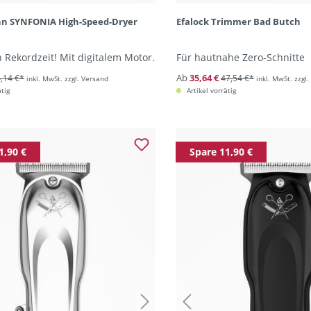
hn SYNFONIA High-Speed-Dryer
Efalock Trimmer Bad Butch
n Rekordzeit! Mit digitalem Motor.
Für hautnahe Zero-Schnitte
Ab
35,64 €
,14 €*
47,54 €*
inkl. MwSt. zzgl. Versand
inkl. MwSt. zzgl
ätig
Artikel vorrätig
1,90 €
Spare 11,90 €