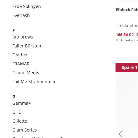
Erbe Solingen
Efalock Fö
Everlash
Trocknet i
F
166,54 €
214
fab brows
Artikel vorr
Faller Bürsten
Feather
FRAMAR
Spare 1
Fripac-Medis
Foil Me Strähnenfolie
G
Gamma+
GHD
Gillette
Glam Series