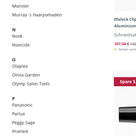
Monster
Murray´s Haarpomaden
Efalock Cli
Aluminiu
N
Schneidsa
Nook
107,04 €
130
Novicide
Artikel vorr
O
Olaplex
Olivia Garden
Spare 5
Olymp Salon Tools
P
Panasonic
Parlux
Peggy Sage
Promed