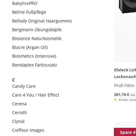
BabylissPRO
Beline Fußpflege
Bellody Original Haargummis
Bergmann Übungsköpfe
Biosence Naturkosmetik
Biacre (Argan Oil)
Biosmetics (Intensive)
Bondaplex Farbzusatz
Efalock LU
Lockenaufs
C
Profi Föhn
Candy Care
261,74 €
Care 4 You / Hair Effect
inkl
Artikel vorr
Cerena
Ceriotti
Clynol
Coiffeur Images
Spare 4