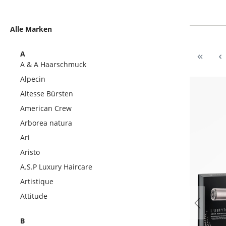
Alle Marken
A
A & A Haarschmuck
Alpecin
Altesse Bürsten
American Crew
Arborea natura
Ari
Aristo
A.S.P Luxury Haircare
Artistique
Attitude
B