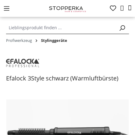
alt springen
Profiwerkzeug
Stylinggeräte
Efalock 3Style schwarz (Warmluftbürste)
Bildergalerie überspringen