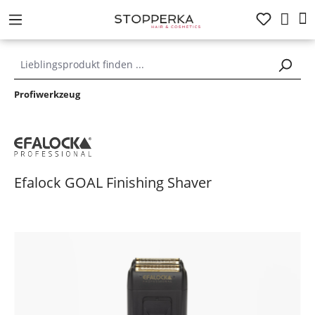
alt springen
Profiwerkzeug
Efalock GOAL Finishing Shaver
Bildergalerie überspringen