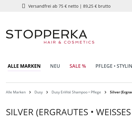
Versandfrei ab 75 € netto | 89,25 € brutto
springen
Zur Hauptnavigation springen
ALLE MARKEN
NEU
SALE %
PFLEGE • STYLI
Alle Marken
Dusy
Dusy EnVité Shampoo • Pflege
Silver (Ergr
SILVER (ERGRAUTES • WEISSES