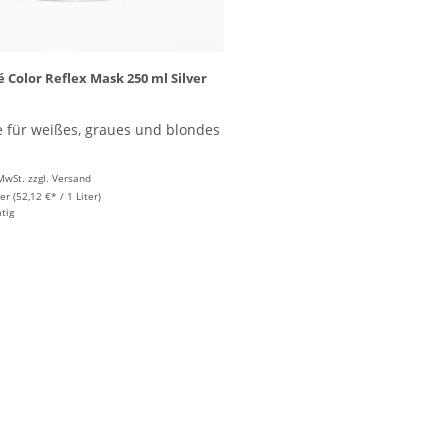
 Color Reflex Mask 250 ml Silver
 für weißes, graues und blondes
 MwSt. zzgl. Versand
ter
(52,12 €* / 1 Liter)
ätig