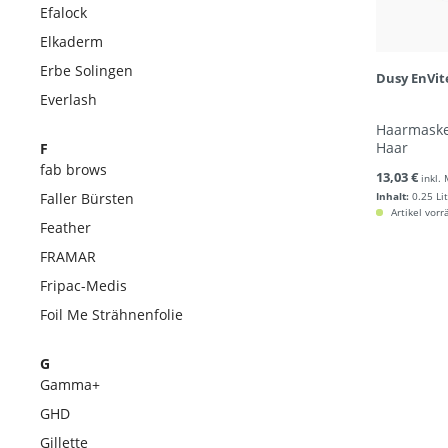
Efalock
Elkaderm
Erbe Solingen
Dusy EnVité
Everlash
Haarmaske
Haar
F
fab brows
13,03 €
inkl.
Faller Bürsten
Inhalt:
0.25 Li
Artikel vorr
Feather
FRAMAR
Fripac-Medis
Foil Me Strähnenfolie
G
Gamma+
GHD
Gillette