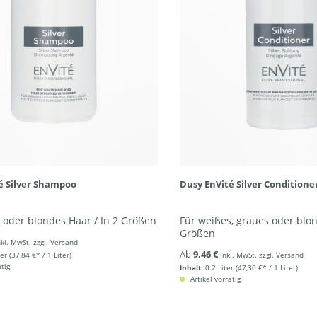
é Silver Shampoo
Dusy EnVité Silver Conditione
 oder blondes Haar / In 2 Größen
Für weißes, graues oder blon
Größen
nkl. MwSt. zzgl. Versand
Ab
9,46 €
ter
(37,84 €* / 1 Liter)
inkl. MwSt. zzgl. Versand
ätig
Inhalt:
0.2 Liter
(47,30 €* / 1 Liter)
Artikel vorrätig