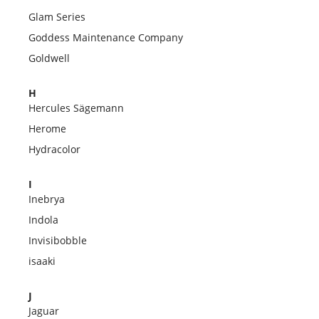
Glam Series
Goddess Maintenance Company
Goldwell
H
Hercules Sägemann
Herome
Hydracolor
I
Inebrya
Indola
Invisibobble
isaaki
J
Jaguar