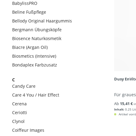
BabylissPRO
Beline Fußpflege
Bellody Original Haargummis
Bergmann Übungsköpfe
Biosence Naturkosmetik
Biacre (Argan Oil)
Biosmetics (Intensive)
Bondaplex Farbzusatz
Dusy EnVit
C
Candy Care
Für graues
Care 4 You / Hair Effect
Cerena
Ab
15,41 €
i
Inhalt:
0.25 Li
Ceriotti
Artikel vorr
Clynol
Coiffeur Images