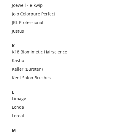
Joewell • e-kwip
JoJo Colorpure Perfect
JRL Professional
Justus
K
K18 Biomimetic Hairscience
Kasho
Keller (Bürsten)
Kent.Salon Brushes
L
Limage
Londa
Loreal
M