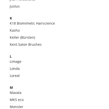
Justus
K
K18 Biomimetic Hairscience
Kasho
Keller (Bürsten)
Kent.Salon Brushes
L
Limage
Londa
Loreal
M
Mavala
MKS eco
Monster