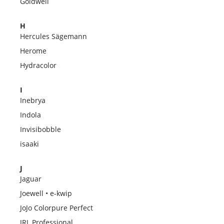
Goldwell
H
Hercules Sägemann
Herome
Hydracolor
I
Inebrya
Indola
Invisibobble
isaaki
J
Jaguar
Joewell • e-kwip
JoJo Colorpure Perfect
JRL Professional