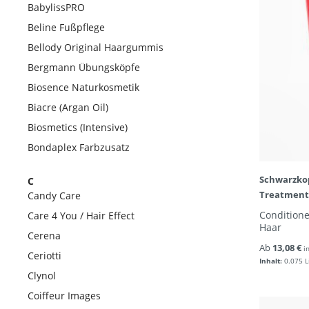
BabylissPRO
Beline Fußpflege
Bellody Original Haargummis
Bergmann Übungsköpfe
Biosence Naturkosmetik
Biacre (Argan Oil)
Biosmetics (Intensive)
Bondaplex Farbzusatz
Schwarzko
C
Treatment
Candy Care
Conditione
Care 4 You / Hair Effect
Haar
Cerena
Ab
13,08 €
i
Ceriotti
Inhalt:
0.075 L
Clynol
Coiffeur Images