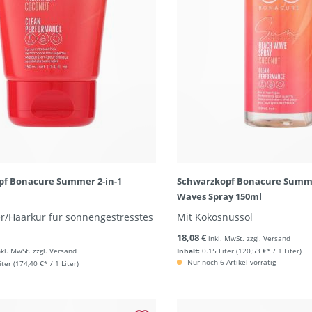
pf Bonacure Summer 2-in-1
Schwarzkopf Bonacure Summ
Waves Spray 150ml
r/Haarkur für sonnengestresstes
Mit Kokosnussöl
18,08 €
inkl. MwSt. zzgl. Versand
nkl. MwSt. zzgl. Versand
Inhalt:
0.15 Liter
(120,53 €* / 1 Liter)
Nur noch 6 Artikel vorrätig
iter
(174,40 €* / 1 Liter)