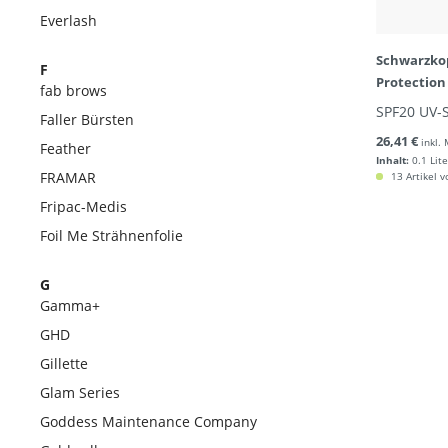
Everlash
Schwarzkop
F
Protection
fab brows
SPF20 UV-
Faller Bürsten
26,41 €
inkl.
Feather
Inhalt:
0.1 Lite
FRAMAR
13 Artikel v
Fripac-Medis
Foil Me Strähnenfolie
G
Gamma+
GHD
Gillette
Glam Series
Goddess Maintenance Company