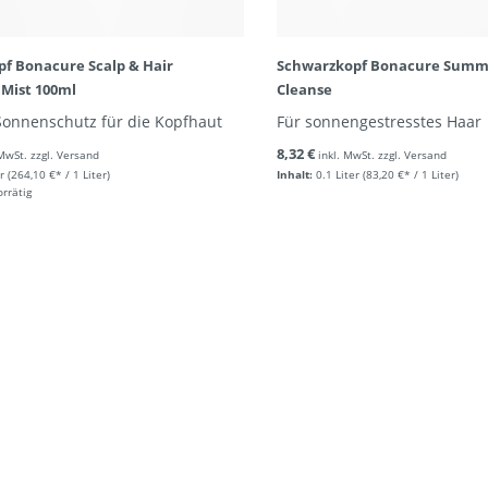
f Bonacure Scalp & Hair
Schwarzkopf Bonacure Summe
 Mist 100ml
Cleanse
Sonnenschutz für die Kopfhaut
Für sonnengestresstes Haar
8,32 €
 MwSt. zzgl. Versand
inkl. MwSt. zzgl. Versand
r
(264,10 €* / 1 Liter)
Inhalt:
0.1 Liter
(83,20 €* / 1 Liter)
orrätig