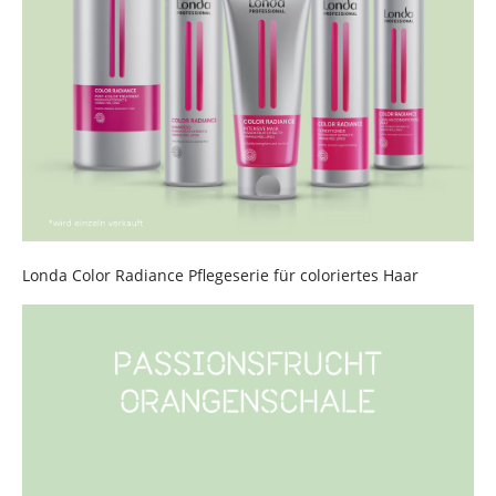
Londa Color Radiance Pflegeserie fü
r coloriertes Haar