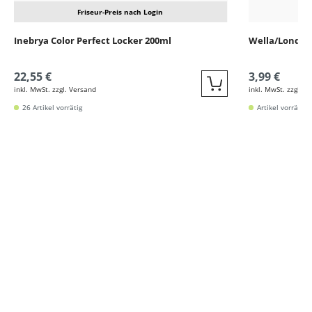
Friseur-Preis nach Login
Inebrya Color Perfect Locker 200ml
Wella/Londa 
22,55 €
3,99 €
inkl. MwSt. zzgl. Versand
inkl. MwSt. zzgl. V
Quickbuy
26 Artikel vorrätig
Artikel vorrätig