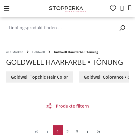
alt springen
Alle Marken
Goldwell
Goldwell Haarfarbe • Tönung
GOLDWELL HAARFARBE • TÖNUNG
Goldwell Topchic Hair Color
Goldwell Colorance • Col
Produkte filtern
1
2
3