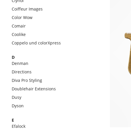
Clynol
Coiffeur Images
Color Wow
Comair
Coolike
Coppelo und colorXpress
D
Denman
Directions
Diva Pro Styling
Doublehair Extensions
Dusy
Dyson
E
Efalock