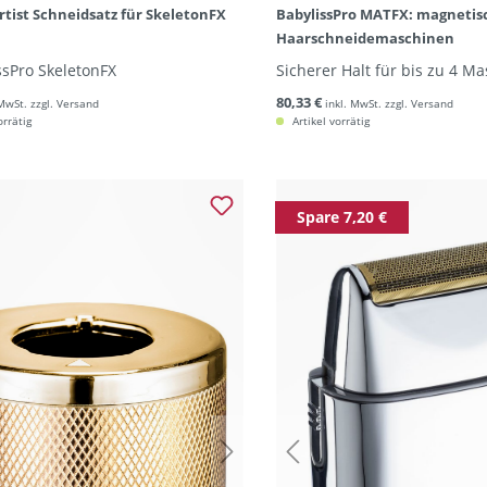
rtist Schneidsatz für SkeletonFX
BabylissPro MATFX: magnetis
Haarschneidemaschinen
ssPro SkeletonFX
Sicherer Halt für bis zu 4 M
80,33 €
 MwSt. zzgl. Versand
inkl. MwSt. zzgl. Versand
orrätig
Artikel vorrätig
Spare 7,20 €