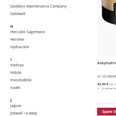
Goddess Maintenance Company
Goldwell
H
Hercules Sägemann
Herome
Hydracolor
I
BabylissPr
Inebrya
Indola
In SCHWAR
Invisibobble
42,84 €
inkl.
isaaki
10 Artikel v
J
Jaguar
Spare 3
Joewell • e-kwip