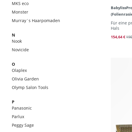
MKS eco
BabylissPr
Monster
(Folienrasi
Murray´s Haarpomaden
Für eine p
Hals
N
154,64 €
190
Nook
Novicide
O
Olaplex
Olivia Garden
Olymp Salon Tools
P
Panasonic
Parlux
Peggy Sage