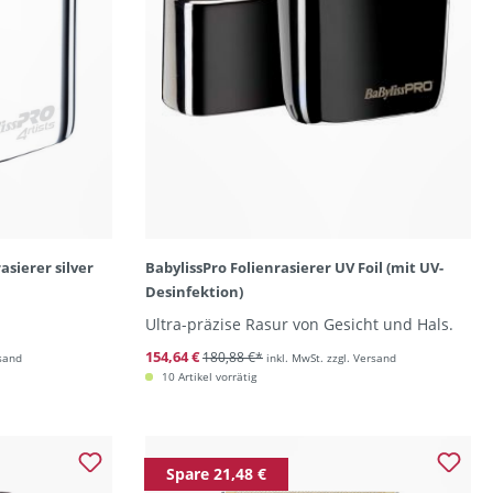
asierer silver
BabylissPro Folienrasierer UV Foil (mit UV-
Desinfektion)
Ultra-präzise Rasur von Gesicht und Hals.
154,64 €
180,88 €*
rsand
inkl. MwSt. zzgl. Versand
10 Artikel vorrätig
Spare 21,48 €