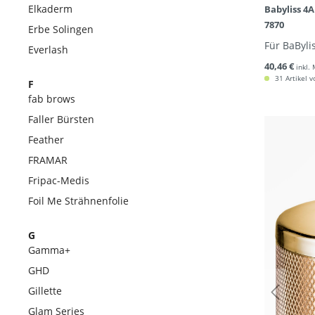
Elkaderm
Babyliss 4A
7870
Erbe Solingen
Für BaByli
Everlash
40,46 €
inkl.
31 Artikel v
F
fab brows
Faller Bürsten
Feather
FRAMAR
Fripac-Medis
Foil Me Strähnenfolie
G
Gamma+
GHD
Gillette
Glam Series