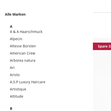
Alle Marken
A
A & A Haarschmuck
Alpecin
Altesse Bürsten
Spare 3
American Crew
Arborea natura
Ari
Aristo
A.S.P Luxury Haircare
Artistique
Attitude
B