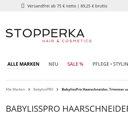
Versandfrei ab 75 € netto | 89,25 € brutto
springen
Zur Hauptnavigation springen
ALLE MARKEN
NEU
SALE %
PFLEGE • STYLI
Alle Marken
BabylissPRO
BabylissPro Haarschneider, Trimmer u
BABYLISSPRO HAARSCHNEIDE