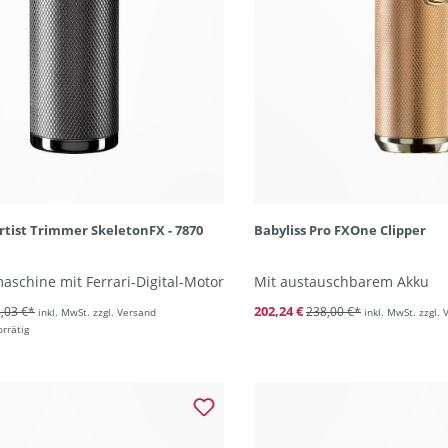
Artist Trimmer SkeletonFX - 7870
Babyliss Pro FXOne Clipper
schine mit Ferrari-Digital-Motor
Mit austauschbarem Akku
202,24 €
,03 €*
238,00 €*
inkl. MwSt. zzgl. Versand
inkl. MwSt. zzgl.
orrätig