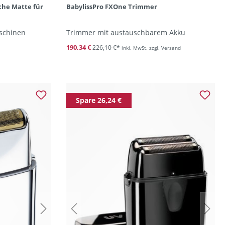
che Matte für
BabylissPro FXOne Trimmer
aschinen
Trimmer mit austauschbarem Akku
190,34 €
226,10 €*
inkl. MwSt. zzgl. Versand
Spare 26,24 €