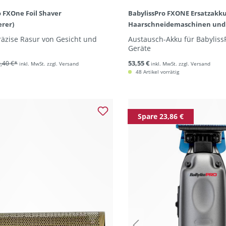
o FXOne Foil Shaver
BabylissPro FXONE Ersatzakku
erer)
Haarschneidemaschinen und
räzise Rasur von Gesicht und
Austausch-Akku für Babylis
Geräte
53,55 €
,40 €*
inkl. MwSt. zzgl. Versand
inkl. MwSt. zzgl. Versand
48 Artikel vorrätig
Spare 23,86 €