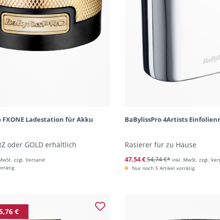
o FXONE Ladestation für Akku
BaBylissPro 4Artists Einfolienr
Z oder GOLD erhältlich
Rasierer für zu Hause
47,54 €
54,74 €*
 MwSt. zzgl. Versand
inkl. MwSt. zzgl. Ve
orrätig
Nur noch 5 Artikel vorrätig
5,76 €