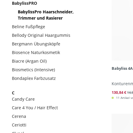
BabylissPRO
BabylissPro Haarschneider,
Trimmer und Rasierer
Beline Fußpflege
Bellody Original Haargummis
Bergmann Übungsköpfe
Biosence Naturkosmetik
Biacre (Argan Oil)
Babyliss 4
Biosmetics (Intensive)
Bondaplex Farbzusatz
Konturenma
130,84 €
C
163
11 Artikel v
Candy Care
Care 4 You / Hair Effect
Cerena
Ceriotti