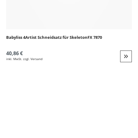
Babyliss 4Artist Schneidsatz für SkeletonFX 7870
40,86 €
inkl. MwSt. zzgl. Versand
Weite