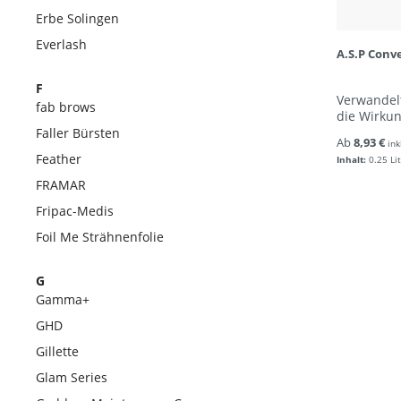
Erbe Solingen
Everlash
A.S.P Conv
F
Verwandelt
fab brows
die Wirku
Faller Bürsten
Ab
8,93 €
ink
Feather
Inhalt:
0.25 Li
FRAMAR
Fripac-Medis
Foil Me Strähnenfolie
G
Gamma+
GHD
Gillette
Glam Series