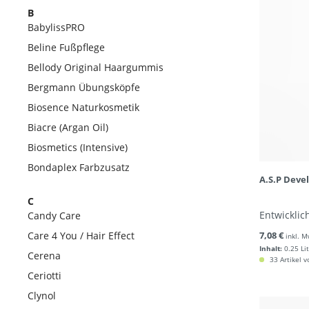
B
BabylissPRO
Beline Fußpflege
Bellody Original Haargummis
Bergmann Übungsköpfe
Biosence Naturkosmetik
Biacre (Argan Oil)
Biosmetics (Intensive)
Bondaplex Farbzusatz
A.S.P Deve
C
Entwicklich
Candy Care
Care 4 You / Hair Effect
7,08 €
inkl. M
Inhalt:
0.25 Li
Cerena
33 Artikel v
Ceriotti
Clynol