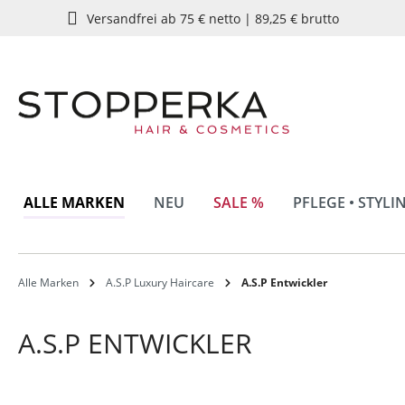
Versandfrei ab 75 € netto | 89,25 € brutto
springen
Zur Hauptnavigation springen
ALLE MARKEN
NEU
SALE %
PFLEGE • STYLI
Alle Marken
A.S.P Luxury Haircare
A.S.P Entwickler
A.S.P ENTWICKLER