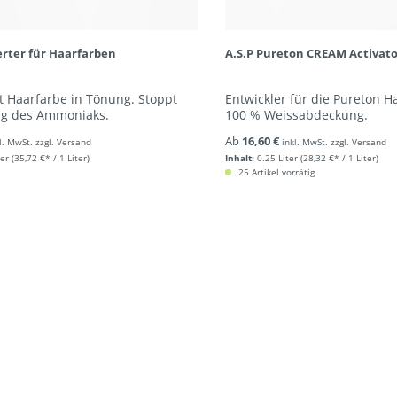
erter für Haarfarben
A.S.P Pureton CREAM Activat
 Haarfarbe in Tönung. Stoppt
Entwickler für die Pureton H
ng des Ammoniaks.
100 % Weissabdeckung.
Ab
16,60 €
l. MwSt. zzgl. Versand
inkl. MwSt. zzgl. Versand
ter
(35,72 €* / 1 Liter)
Inhalt:
0.25 Liter
(28,32 €* / 1 Liter)
25 Artikel vorrätig