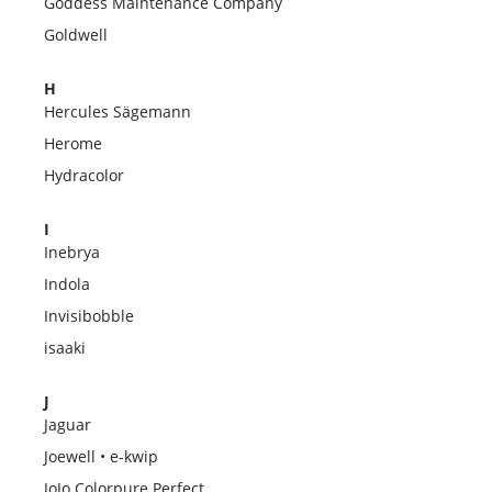
Goddess Maintenance Company
Goldwell
H
Hercules Sägemann
Herome
Hydracolor
I
Inebrya
Indola
Invisibobble
isaaki
J
Jaguar
Joewell • e-kwip
JoJo Colorpure Perfect