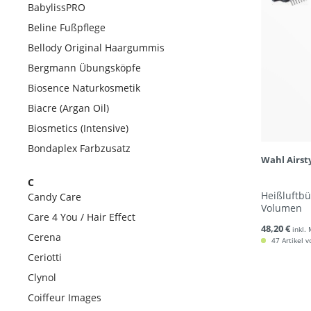
BabylissPRO
Beline Fußpflege
Bellody Original Haargummis
Bergmann Übungsköpfe
Biosence Naturkosmetik
Biacre (Argan Oil)
Biosmetics (Intensive)
Bondaplex Farbzusatz
Wahl Airst
C
Heißluftbü
Candy Care
Volumen
Care 4 You / Hair Effect
48,20 €
inkl.
Cerena
47 Artikel v
Ceriotti
Clynol
Coiffeur Images