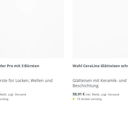
yler Pro mit 3 Bürsten
Wahl CeraLine Glätteisen sc
rste für Locken, Wellen und
Glätteisen mit Keramik- und
Beschichtung
58,91 €
 MwSt. zzgl. Versand
inkl. MwSt. zzgl. Versand
orrätig
19 Artikel vorrätig