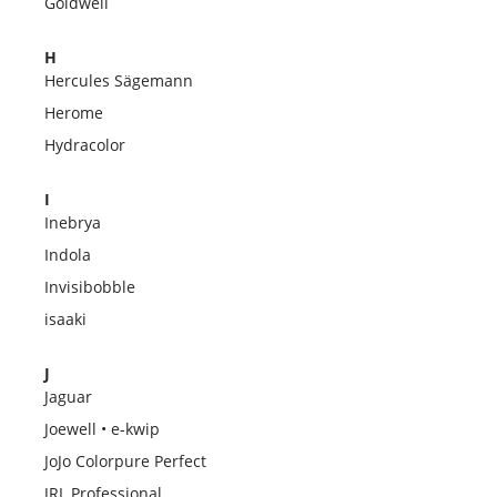
Goldwell
H
Hercules Sägemann
Herome
Hydracolor
I
Inebrya
Indola
Invisibobble
isaaki
J
Jaguar
Joewell • e-kwip
JoJo Colorpure Perfect
JRL Professional