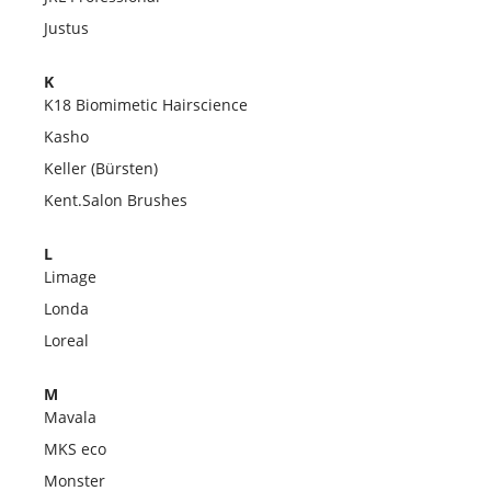
Justus
K
K18 Biomimetic Hairscience
Kasho
Keller (Bürsten)
Kent.Salon Brushes
L
Limage
Londa
Loreal
M
Mavala
MKS eco
Monster