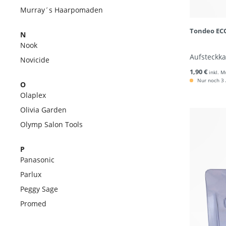
Murray´s Haarpomaden
Tondeo ECO
N
Nook
Aufsteckk
Novicide
1,90 €
inkl. M
Nur noch 3 A
O
Olaplex
Olivia Garden
Olymp Salon Tools
P
Panasonic
Parlux
Peggy Sage
Promed