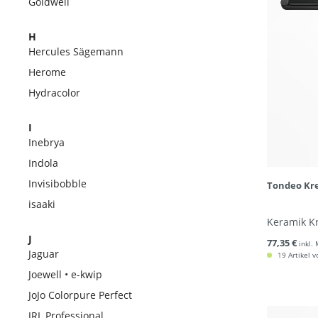
Goldwell
H
Hercules Sägemann
Herome
Hydracolor
I
Inebrya
Indola
Invisibobble
Tondeo Kre
isaaki
Keramik K
J
77,35 €
inkl.
Jaguar
19 Artikel v
Joewell • e-kwip
JoJo Colorpure Perfect
JRL Professional