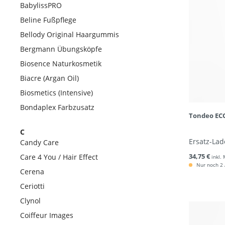
BabylissPRO
Beline Fußpflege
Bellody Original Haargummis
Bergmann Übungsköpfe
Biosence Naturkosmetik
Biacre (Argan Oil)
Biosmetics (Intensive)
Bondaplex Farbzusatz
Tondeo ECO
C
Ersatz-Lad
Candy Care
34,75 €
Care 4 You / Hair Effect
inkl.
Nur noch 2 A
Cerena
Ceriotti
Clynol
Coiffeur Images