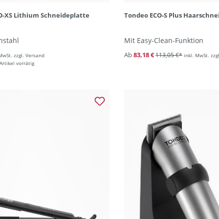
-XS Lithium Schneideplatte
Tondeo ECO-S Plus Haarschn
nstahl
Mit Easy-Clean-Funktion
Ab
83,18 €
113,05 €*
 MwSt. zzgl. Versand
inkl. MwSt. zzg
rtikel vorrätig