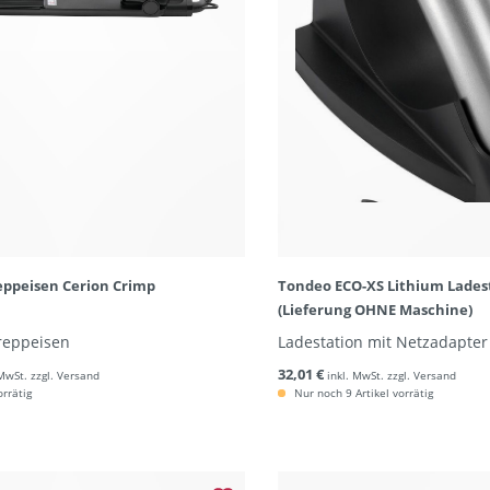
ppeisen Cerion Crimp
Tondeo ECO-XS Lithium Lades
(Lieferung OHNE Maschine)
reppeisen
Ladestation mit Netzadapter
32,01 €
 MwSt. zzgl. Versand
inkl. MwSt. zzgl. Versand
orrätig
Nur noch 9 Artikel vorrätig