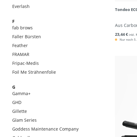
Everlash
Tondeo ECO
F
Aus Carbo
fab brows
23,44 €
inkl.
Faller Bürsten
Nur noch 5 A
Feather
FRAMAR
Fripac-Medis
Foil Me Strähnenfolie
G
Gamma+
GHD
Gillette
Glam Series
Goddess Maintenance Company