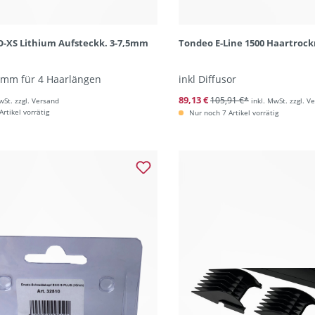
-XS Lithium Aufsteckk. 3-7,5mm
Tondeo E-Line 1500 Haartroc
amm für 4 Haarlängen
inkl Diffusor
89,13 €
105,91 €*
wSt. zzgl. Versand
inkl. MwSt. zzgl. V
rtikel vorrätig
Nur noch 7 Artikel vorrätig