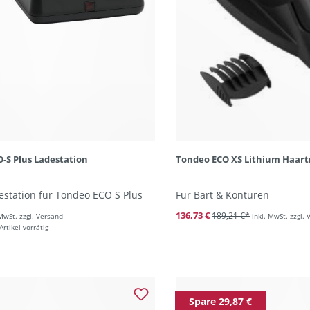
-S Plus Ladestation
Tondeo ECO XS Lithium Haar
estation für Tondeo ECO S Plus
Für Bart & Konturen
136,73 €
189,21 €*
 MwSt. zzgl. Versand
inkl. MwSt. zzgl.
rtikel vorrätig
Spare 29,87 €