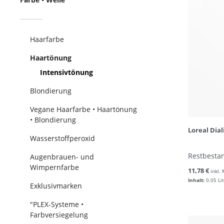
Haarfarbe
Haartönung
Intensivtönung
Blondierung
Vegane Haarfarbe • Haartönung
• Blondierung
Loreal Dia
Wasserstoffperoxid
Restbestan
Augenbrauen- und
Wimpernfarbe
11,78 €
inkl.
Inhalt:
0.05 Li
Exklusivmarken
"PLEX-Systeme •
Farbversiegelung