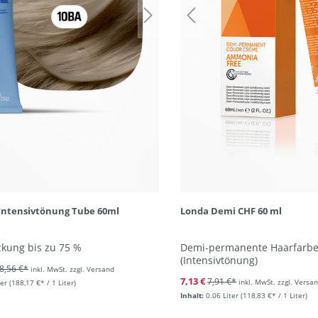
Intensivtönung Tube 60ml
Londa Demi CHF 60 ml
kung bis zu 75 %
Demi-permanente Haarfarb
(Intensivtönung)
8,56 €*
inkl. MwSt. zzgl. Versand
7,13 €
7,91 €*
inkl. MwSt. zzgl. Versa
ter
(188,17 €* / 1 Liter)
Inhalt:
0.06 Liter
(118,83 €* / 1 Liter)