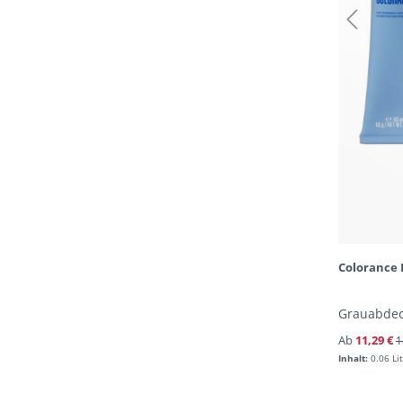
Colorance 
Grauabdec
Ab
11,29 €
1
Inhalt:
0.06 Li