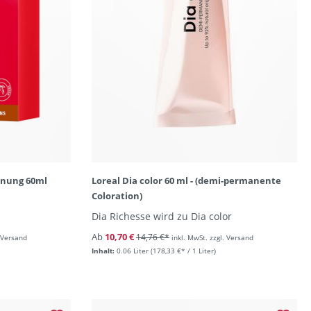
önung 60ml
Loreal Dia color 60 ml - (demi-permanente
Coloration)
Dia Richesse wird zu Dia color
Ab
10,70 €
14,76 €*
. Versand
inkl. MwSt. zzgl. Versand
Inhalt:
0.06 Liter
(178,33 €* / 1 Liter)