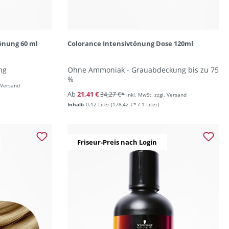
önung 60 ml
Colorance Intensivtönung Dose 120ml
ng
Ohne Ammoniak - Grauabdeckung bis zu 75
%
. Versand
Ab
21,41 €
34,27 €*
inkl. MwSt. zzgl. Versand
Inhalt:
0.12 Liter
(178,42 €* / 1 Liter)
Friseur-Preis nach Login