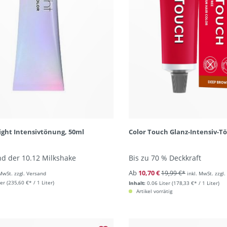
light Intensivtönung, 50ml
Color Touch Glanz-Intensiv-T
d der 10.12 Milkshake
Bis zu 70 % Deckkraft
Ab
10,70 €
19,99 €*
 MwSt. zzgl. Versand
inkl. MwSt. zzgl
ter
(235,60 €* / 1 Liter)
Inhalt:
0.06 Liter
(178,33 €* / 1 Liter)
Artikel vorrätig