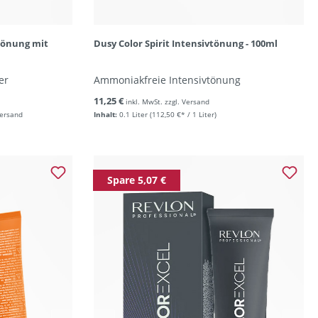
ztönung mit
Dusy Color Spirit Intensivtönung - 100ml
er
Ammoniakfreie Intensivtönung
11,25 €
inkl. MwSt. zzgl. Versand
Versand
Inhalt:
0.1 Liter
(112,50 €* / 1 Liter)
Spare 5,07 €