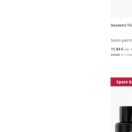
Seasons T
Semi-per
11,84 €
inkl.
Inhalt:
0.1 Lite
Spare 8