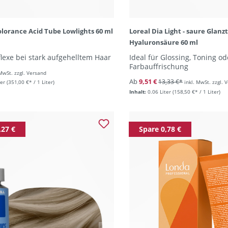
olorance Acid Tube Lowlights 60 ml
Loreal Dia Light - saure Glan
Hyaluronsäure 60 ml
lexe bei stark aufgehelltem Haar
Ideal für Glossing, Toning od
Farbauffrischung
 MwSt. zzgl. Versand
Ab
9,51 €
13,33 €*
ter
(351,00 €* / 1 Liter)
inkl. MwSt. zzgl. 
Inhalt:
0.06 Liter
(158,50 €* / 1 Liter)
,27 €
Spare 0,78 €