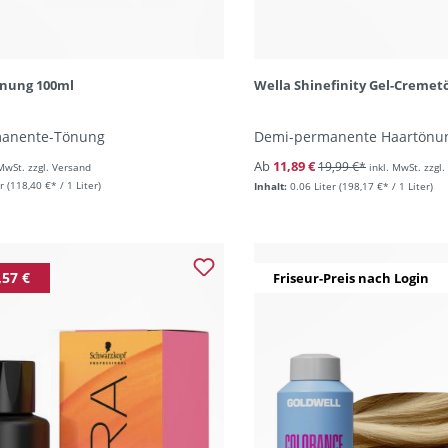
önung 100ml
Wella Shinefinity Gel-Cremet
manente-Tönung
Demi-permanente Haartönu
Ab
11,89 €
19,99 €*
 MwSt. zzgl. Versand
inkl. MwSt. zzgl
r
(118,40 €* / 1 Liter)
Inhalt:
0.06 Liter
(198,17 €* / 1 Liter)
,57 €
Friseur-Preis nach Login