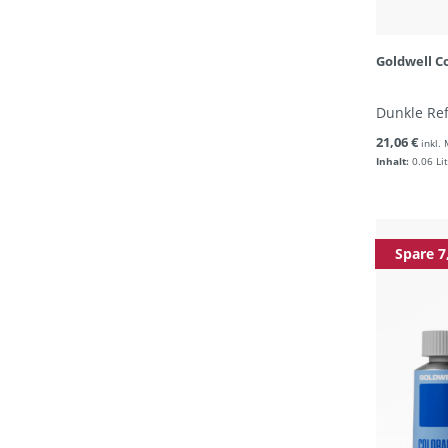
Goldwell C
Dunkle Ref
21,06 €
inkl.
Inhalt:
0.06 Li
Spare 7