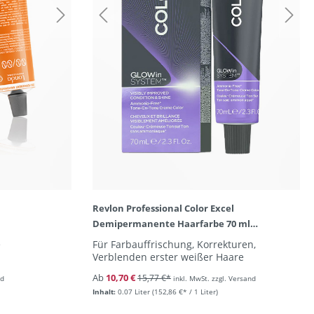
Revlon Professional Color Excel
Demipermanente Haarfarbe 70 ml
(Intensivtönung)
e
Für Farbauffrischung, Korrekturen,
Verblenden erster weißer Haare
Ab
10,70 €
15,77 €*
nd
inkl. MwSt. zzgl. Versand
Inhalt:
0.07 Liter
(152,86 €* / 1 Liter)