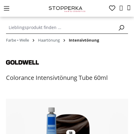
alt springen
Farbe • Welle
Haartönung
Intensivtönung
Colorance Intensivtönung Tube 60ml
Bildergalerie überspringen