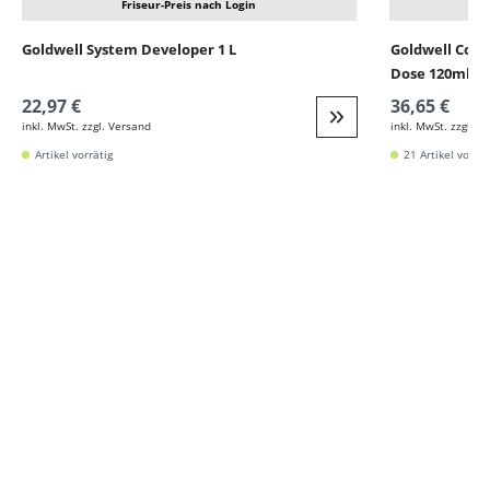
Friseur-Preis nach Login
Goldwell System Developer 1 L
Goldwell Colo
Dose 120ml
22,97 €
36,65 €
inkl. MwSt. zzgl. Versand
inkl. MwSt. zzgl. V
Weiter zur Detail
Artikel vorrätig
21 Artikel vorrät