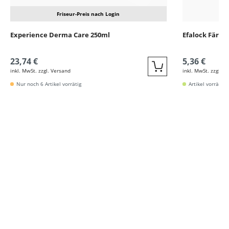
Friseur-Preis nach Login
Experience Derma Care 250ml
Efalock Färbe
23,74 €
5,36 €
inkl. MwSt. zzgl. Versand
inkl. MwSt. zzgl. V
Quickbuy
Nur noch 6 Artikel vorrätig
Artikel vorrätig