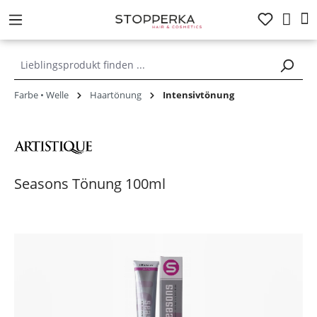
alt springen
Farbe • Welle
Haartönung
Intensivtönung
Seasons Tönung 100ml
Bildergalerie überspringen