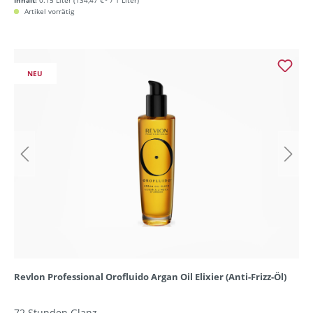
Inhalt:
0.15 Liter
(134,47 €* / 1 Liter)
Artikel vorrätig
NEU
Revlon Professional Orofluido Argan Oil Elixier (Anti-Frizz-Öl)
72 Stunden Glanz