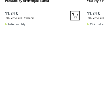
Pomade by Artistique 150ml
You Style Pom
11,84 €
11,84 €
inkl. MwSt. zzgl. Versand
inkl. MwSt. zzgl. V
Quickbuy
Artikel vorrätig
15 Artikel vorrät