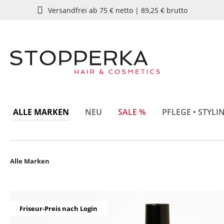
Versandfrei ab 75 € netto | 89,25 € brutto
springen
Zur Hauptnavigation springen
ALLE MARKEN
NEU
SALE %
PFLEGE • STYLI
Alle Marken
Bildergalerie überspringen
Friseur-Preis nach Login