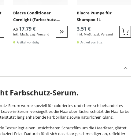
t
Biacre Conditioner
Biacre Pumpe für
Corelight (Farbschutz-
Shampoo 1L
Conditioner)
17,79 €
3,51 €
Ab
inkl. MwSt. zzgl. Versand
inkl. MwSt. zzgl. Versand
Quic
eiter zur Detail
Weiter zur Detail
Artikel vorrätig
Artikel vorrätig
ght Farbschutz-Serum.
chutz-Serum wurde speziell für coloriertes und chemisch behandeltes
es Leave-in-Serum versiegelt es die Haaroberfläche, schützt die Haarfarbe
erstützt lang anhaltende Farbbrillanz sowie natürlichen Glanz.
de Textur legt einen unsichtbaren Schutzfilm um die Haarfaser, glättet
uziert Frizz. Dadurch fühlt sich das Haar geschmeidiger an, reflektiert