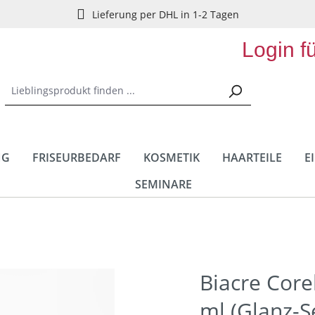
Lieferung per DHL in 1-2 Tagen
Login f
NG
FRISEURBEDARF
KOSMETIK
HAARTEILE
E
SEMINARE
Biacre Core
ml (Glanz-