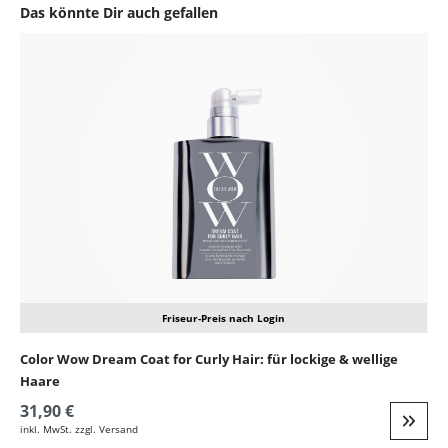
Das könnte Dir auch gefallen
Produktgalerie überspringen
Friseur-Preis nach Login
Color Wow Dream Coat for Curly Hair: für lockige & wellige
Haare
31,90 €
inkl. MwSt. zzgl. Versand
Weite