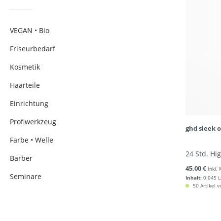
VEGAN • Bio
Friseurbedarf
Kosmetik
Haarteile
Einrichtung
Profiwerkzeug
ghd sleek o
Farbe • Welle
24 Std. Hi
Barber
45,00 €
inkl.
Seminare
Inhalt:
0.045 L
50 Artikel v