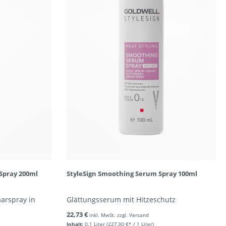
 Spray 200ml
StyleSign Smoothing Serum Spray 100ml
aarspray in
Glättungsserum mit Hitzeschutz
22,73 €
inkl. MwSt. zzgl. Versand
Inhalt:
0.1 Liter
(227,30 €* / 1 Liter)