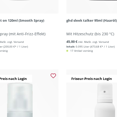
ht on 120ml (Smooth Spray)
ghd sleek talker 95ml (Haaröl)
ray (mit Anti-Frizz-Effekt)
Mit Hitzeschutz (bis 230 °C)
45,00 €
 MwSt. zzgl. Versand
inkl. MwSt. zzgl. Versand
ter
(200,00 €* / 1 Liter)
Inhalt:
0.095 Liter
(473,68 €* / 1 Liter)
orrätig
17 Artikel vorrätig
Preis nach Login
Friseur-Preis nach Login