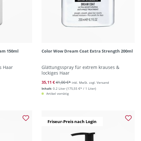
eam 150ml
Color Wow Dream Coat Extra Strength 200ml
es Haar
Glättungsspray für extrem krauses &
lockiges Haar
35,11 €
41,00 €*
inkl. MwSt. zzgl. Versand
Inhalt:
0.2 Liter
(175,55 €* / 1 Liter)
Artikel vorrätig
Friseur-Preis nach Login