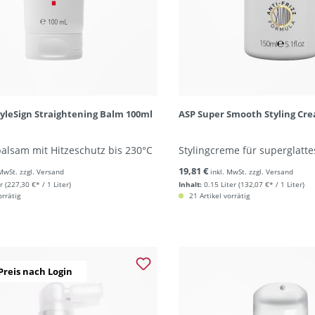
tyleSign Straightening Balm 100ml
ASP Super Smooth Styling Cr
alsam mit Hitzeschutz bis 230°C
Stylingcreme für superglatt
19,81 €
 MwSt. zzgl. Versand
inkl. MwSt. zzgl. Versand
r
(227,30 €* / 1 Liter)
Inhalt:
0.15 Liter
(132,07 €* / 1 Liter)
orrätig
21 Artikel vorrätig
Preis nach Login