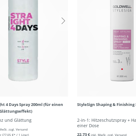
ht 4 Days Spray 200ml (für einen
StyleSign Shaping & Finishing
 Glättungseffekt)
nz und Glättung
2-in-1: Hitzeschutzspray + H
einer Dose
 MwSt. zzgl. Versand
22,73 €
r
(77,05 €* / 1 Liter)
inkl. MwSt. zzgl. Versand