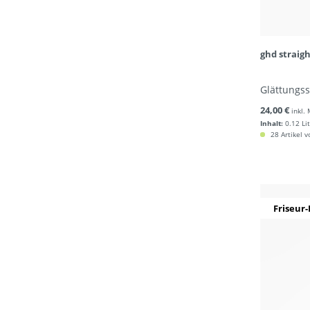
ghd straig
Glättungssp
24,00 €
inkl.
Inhalt:
0.12 Li
28 Artikel v
Friseur-