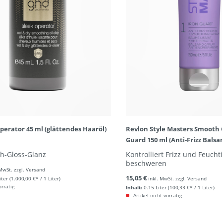
perator 45 ml (glättendes Haaröl)
Revlon Style Masters Smooth 
Guard 150 ml (Anti-Frizz Bals
gh-Gloss-Glanz
Kontrolliert Frizz und Feucht
beschweren
 MwSt. zzgl. Versand
15,05 €
iter
(1.000,00 €* / 1 Liter)
inkl. MwSt. zzgl. Versand
orrätig
Inhalt:
0.15 Liter
(100,33 €* / 1 Liter)
Artikel nicht vorrätig