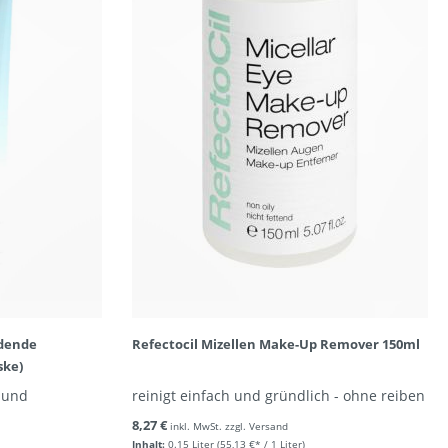
ndende
Refectocil Mizellen Make-Up Remover 150ml
ske)
e und
reinigt einfach und gründlich - ohne reiben
8,27 €
inkl. MwSt. zzgl. Versand
Inhalt:
0.15 Liter
(55,13 €* / 1 Liter)