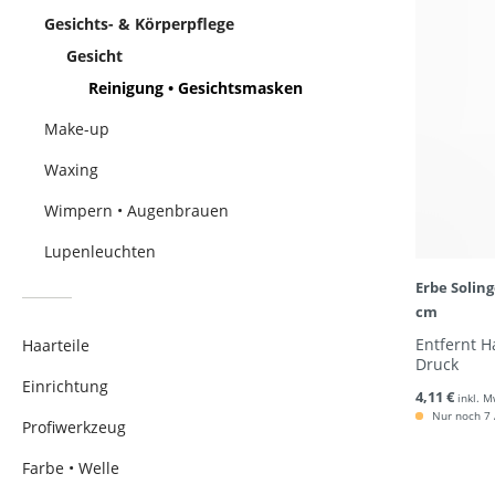
Gesichts- & Körperpflege
Gesicht
Reinigung • Gesichtsmasken
Make-up
Waxing
Wimpern • Augenbrauen
Lupenleuchten
Erbe Soling
cm
Entfernt H
Haarteile
Druck
Einrichtung
4,11 €
inkl. M
Nur noch 7 A
Profiwerkzeug
Farbe • Welle