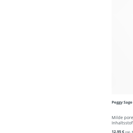
Peggy Sage
Milde pore
Inhaltsstof
12,95 €
inkl.