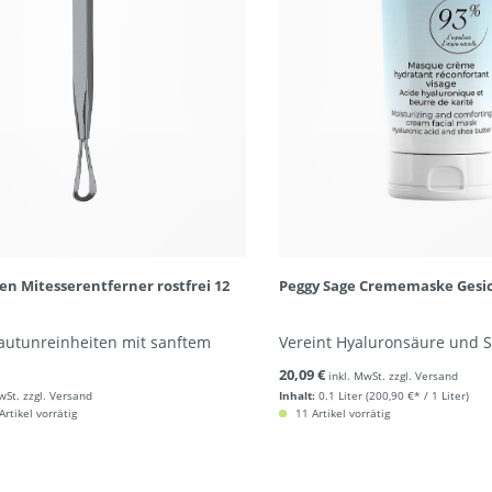
en Mitesserentferner rostfrei 12
Peggy Sage Crememaske Gesic
autunreinheiten mit sanftem
Vereint Hyaluronsäure und 
20,09 €
inkl. MwSt. zzgl. Versand
wSt. zzgl. Versand
Inhalt:
0.1 Liter
(200,90 €* / 1 Liter)
rtikel vorrätig
11 Artikel vorrätig