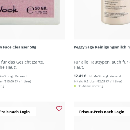
y Face Cleanser 50g
Peggy Sage Reinigungsmilch 
 für das Gesicht (zarte,
Für alle Hauttypen, auch für
he Haut).
Haut.
12,41 €
 MwSt. zzgl. Versand
inkl. MwSt. zzgl. Versand
ter
(213,00 €* / 1 Liter)
Inhalt:
0.2 Liter
(62,05 €* / 1 Liter)
ätig
35 Artikel vorrätig
Preis nach Login
Friseur-Preis nach Login