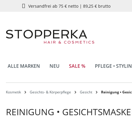
Versandfrei ab 75 € netto | 89,25 € brutto
springen
Zur Hauptnavigation springen
ALLE MARKEN
NEU
SALE %
PFLEGE • STYLI
Kosmetik
Gesichts- & Körperpflege
Gesicht
Reinigung • Gesi
REINIGUNG • GESICHTSMASK