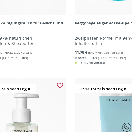
 Reinigungsmilch für Gesicht und
Peggy Sage Augen-Make-Up-En
 97% natürlichen
Zweiphasen-Formel mit 94 %
ffen & Sheabutter
Inhaltsstoffen
11,78 €
nkl. MwSt. zzgl. Versand
inkl. MwSt. zzgl. Versand
r
(64,75 €* / 1 Liter)
Inhalt:
0.1 Liter
(117,80 €* / 1 Liter)
16 Artikel vorrätig
Preis nach Login
Friseur-Preis nach Login