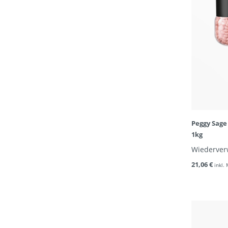
Peggy Sage
1kg
Wiederve
21,06 €
inkl.