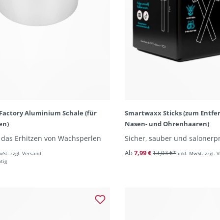
Factory Aluminium Schale (für
Smartwaxx Sticks (zum Entfe
en)
Nasen- und Ohrenhaaren)
t das Erhitzen von Wachsperlen
Sicher, sauber und salonerp
Ab
7,99 €
13,03 €*
wSt. zzgl. Versand
inkl. MwSt. zzgl. 
ätig