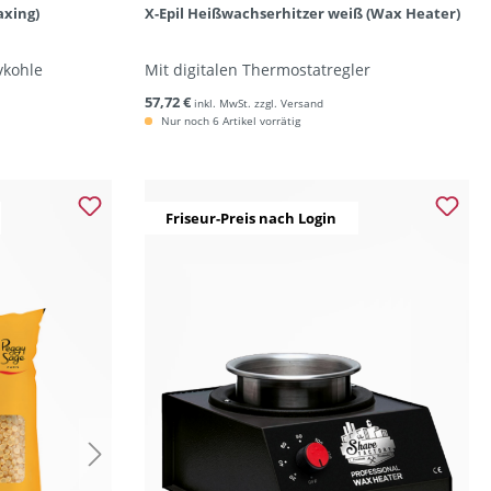
axing)
X-Epil Heißwachserhitzer weiß (Wax Heater)
vkohle
Mit digitalen Thermostatregler
57,72 €
inkl. MwSt. zzgl. Versand
Nur noch 6 Artikel vorrätig
Friseur-Preis nach Login