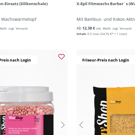
kon-Einsatz (Silikonschale)
X-Epil Filmwachs Barber´s (W
ür Wachswärmetopf
Mit Bambus- und Kokos-Akti
Ab
12,38 €
 MwSt. zzgl. Versand
inkl. MwSt. zzgl. Versand
Inhalt:
0.5 Liter
(24,76 €* / 1 Liter)
Preis nach Login
Friseur-Preis nach Login