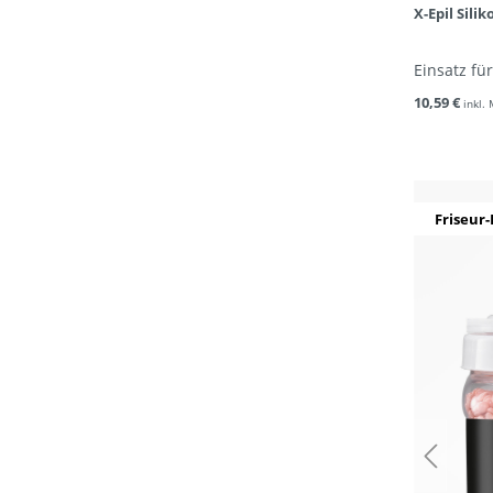
X-Epil Sili
Einsatz f
10,59 €
inkl.
Friseur-