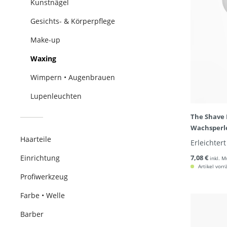
Kunstnägel
Gesichts- & Körperpflege
Make-up
Waxing
Wimpern • Augenbrauen
Lupenleuchten
The Shave 
Wachsperl
Haarteile
Erleichter
Einrichtung
7,08 €
inkl. M
Artikel vorr
Profiwerkzeug
Farbe • Welle
Barber