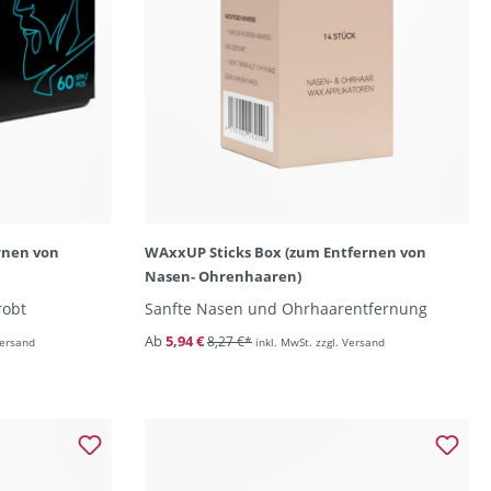
rnen von
WAxxUP Sticks Box (zum Entfernen von
Nasen- Ohrenhaaren)
robt
Sanfte Nasen und Ohrhaarentfernung
Ab
5,94 €
8,27 €*
Versand
inkl. MwSt. zzgl. Versand