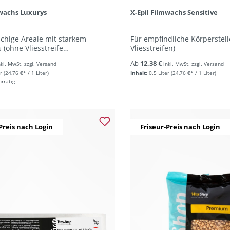
mwachs Luxurys
X-Epil Filmwachs Sensitive
ächige Areale mit starkem
Für empfindliche Körperstel
(ohne Vliesstreife…
Vliesstreifen)
Ab
12,38 €
nkl. MwSt. zzgl. Versand
inkl. MwSt. zzgl. Versand
r
(24,76 €* / 1 Liter)
Inhalt:
0.5 Liter
(24,76 €* / 1 Liter)
orrätig
Preis nach Login
Friseur-Preis nach Login